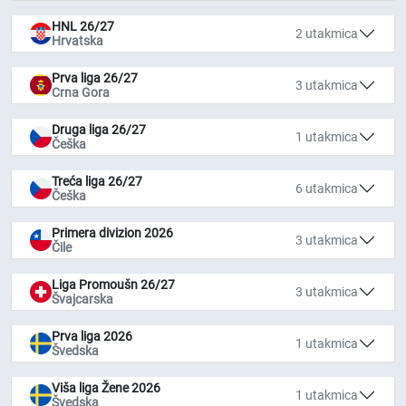
HNL 26/27
2 utakmica
Hrvatska
Prva liga 26/27
3 utakmica
Crna Gora
Druga liga 26/27
1 utakmica
Češka
Treća liga 26/27
6 utakmica
Češka
Primera divizion 2026
3 utakmica
Čile
Liga Promoušn 26/27
3 utakmica
Švajcarska
Prva liga 2026
1 utakmica
Švedska
Viša liga Žene 2026
1 utakmica
Švedska