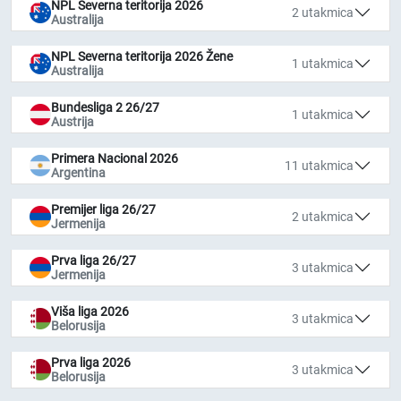
NPL Severna teritorija 2026
2 utakmica
Australija
NPL Severna teritorija 2026 Žene
1 utakmica
Australija
Bundesliga 2 26/27
1 utakmica
Austrija
Primera Nacional 2026
11 utakmica
Argentina
Premijer liga 26/27
2 utakmica
Jermenija
Prva liga 26/27
3 utakmica
Jermenija
Viša liga 2026
3 utakmica
Belorusija
Prva liga 2026
3 utakmica
Belorusija