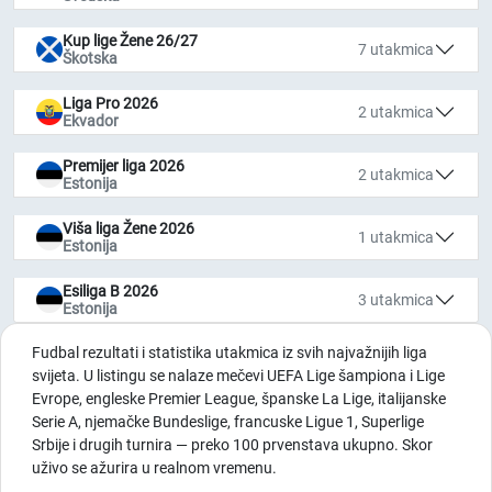
Kup lige Žene 26/27
7 utakmica
Škotska
Liga Pro 2026
2 utakmica
Ekvador
Premijer liga 2026
2 utakmica
Estonija
Viša liga Žene 2026
1 utakmica
Estonija
Esiliga B 2026
3 utakmica
Estonija
Fudbal rezultati i statistika utakmica iz svih najvažnijih liga
svijeta. U listingu se nalaze mečevi UEFA Lige šampiona i Lige
Evrope, engleske Premier League, španske La Lige, italijanske
Serie A, njemačke Bundeslige, francuske Ligue 1, Superlige
Srbije i drugih turnira — preko 100 prvenstava ukupno. Skor
uživo se ažurira u realnom vremenu.