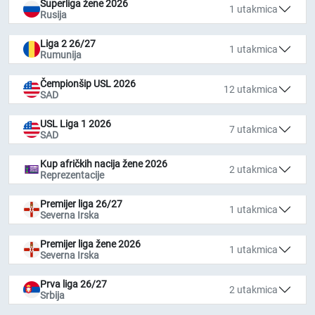
Superliga žene 2026
1 utakmica
Rusija
Liga 2 26/27
1 utakmica
Rumunija
Čempionšip USL 2026
12 utakmica
SAD
USL Liga 1 2026
7 utakmica
SAD
Kup afričkih nacija žene 2026
2 utakmica
Reprezentacije
Premijer liga 26/27
1 utakmica
Severna Irska
Premijer liga žene 2026
1 utakmica
Severna Irska
Prva liga 26/27
2 utakmica
Srbija