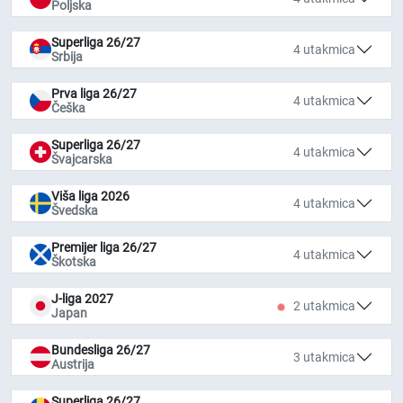
Poljska
Superliga 26/27
4 utakmica
Srbija
Prva liga 26/27
4 utakmica
Češka
Superliga 26/27
4 utakmica
Švajcarska
Viša liga 2026
4 utakmica
Švedska
Premijer liga 26/27
4 utakmica
Škotska
J-liga 2027
2 utakmica
Japan
Bundesliga 26/27
3 utakmica
Austrija
Superliga 26/27