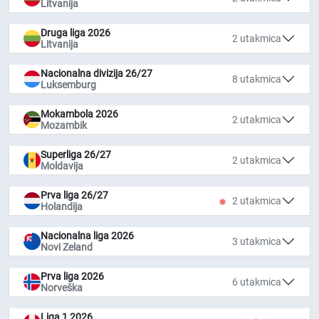
Litvanija
Druga liga 2026
2 utakmica
Litvanija
Nacionalna divizija 26/27
8 utakmica
Luksemburg
Mokambola 2026
2 utakmica
Mozambik
Superliga 26/27
2 utakmica
Moldavija
Prva liga 26/27
2 utakmica
Holandija
Nacionalna liga 2026
3 utakmica
Novi Zeland
Prva liga 2026
6 utakmica
Norveška
Liga 1 2026