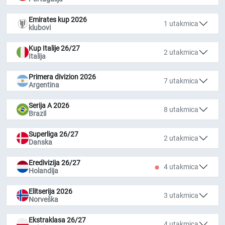
Emirates kup 2026
1 utakmica
klubovi
Kup Italije 26/27
2 utakmica
Italija
Primera divizion 2026
7 utakmica
Argentina
Serija A 2026
8 utakmica
Brazil
Superliga 26/27
2 utakmica
Danska
Eredivizija 26/27
4 utakmica
Holandija
Elitserija 2026
3 utakmica
Norveška
Ekstraklasa 26/27
4 utakmica