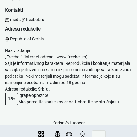
Kontakti
media@freebet.rs
Adresa redakcije
Republic of Serbia
Naziv izdanja:
„Freebet” (internet adresa -
www.freebet.rs
)
Sajt je informativnog karaktera. Reprodukcija i kopiranje materijala
sa sajta je dozvoljena samo uz precizno navođenje sajta kao izvora
podataka. Neki materijali mogu sadržati informacije koje nisu
namenjene osobama mlađim od 18 godina.
Adresa redakcije: Srbija.
Igrajte oprezno!
18+
Ako primetite znake zavisnosti, obratite se stručnjaku.
Korisnički ugovor
Politika privatnosti