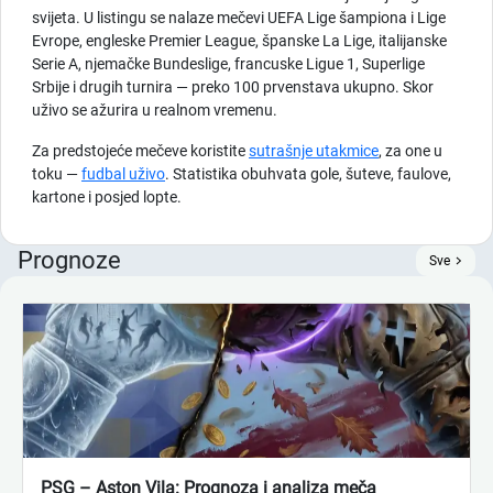
svijeta. U listingu se nalaze mečevi UEFA Lige šampiona i Lige
Evrope, engleske Premier League, španske La Lige, italijanske
Serie A, njemačke Bundeslige, francuske Ligue 1, Superlige
Srbije i drugih turnira — preko 100 prvenstava ukupno. Skor
uživo se ažurira u realnom vremenu.
Za predstojeće mečeve koristite
sutrašnje utakmice
, za one u
toku —
fudbal uživo
. Statistika obuhvata gole, šuteve, faulove,
kartone i posjed lopte.
Prognoze
Sve
PSG – Aston Vila: Prognoza i analiza meča