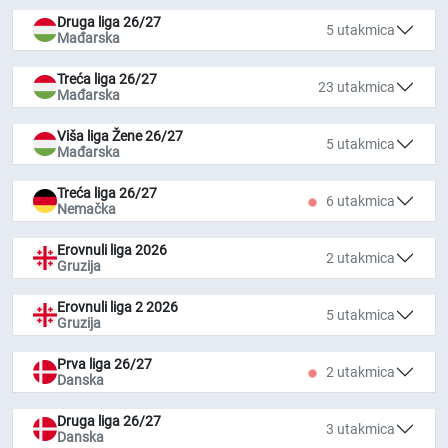
Druga liga 26/27
5 utakmica
Mađarska
Treća liga 26/27
23 utakmica
Mađarska
Viša liga Žene 26/27
5 utakmica
Mađarska
Treća liga 26/27
6 utakmica
Nemačka
Erovnuli liga 2026
2 utakmica
Gruzija
Erovnuli liga 2 2026
5 utakmica
Gruzija
Prva liga 26/27
2 utakmica
Danska
Druga liga 26/27
3 utakmica
Danska