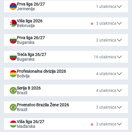
Prva liga 26/27
1 utakmica
Jermenija
Viša liga 2026
3 utakmica
Belorusija
Prva liga 26/27
2 utakmica
Bugarska
Treća liga 26/27
16 utakmica
Bugarska
Profesionalna divizija 2026
4 utakmica
Bolivija
Serija B 2026
4 utakmica
Brazil
Prvenstvo Brazila Žene 2026
3 utakmica
Brazil
Viša liga 26/27
3 utakmica
Mađarska