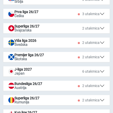
Srbija
Prva liga 26/27
3 utakmica
Češka
Superliga 26/27
2 utakmica
Švajcarska
Viša liga 2026
2 utakmica
Švedska
Premijer liga 26/27
2 utakmica
Škotska
J-liga 2027
6 utakmica
Japan
Bundesliga 26/27
2 utakmica
Austrija
Superliga 26/27
2 utakmica
Rumunija
Kup lige 26/27