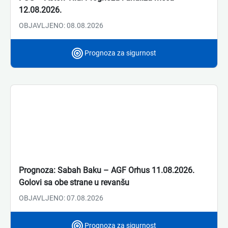
12.08.2026.
OBJAVLJENO: 08.08.2026
Prognoza za sigurnost
Prognoza: Sabah Baku – AGF Orhus 11.08.2026.
Golovi sa obe strane u revanšu
OBJAVLJENO: 07.08.2026
Prognoza za sigurnost