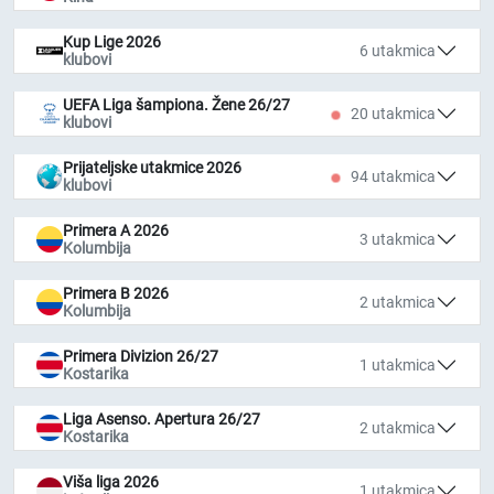
Kup Lige 2026
6 utakmica
klubovi
UEFA Liga šampiona. Žene 26/27
20 utakmica
klubovi
Prijateljske utakmice 2026
94 utakmica
klubovi
Primera A 2026
3 utakmica
Kolumbija
Primera B 2026
2 utakmica
Kolumbija
Primera Divizion 26/27
1 utakmica
Kostarika
Liga Asenso. Apertura 26/27
2 utakmica
Kostarika
Viša liga 2026
1 utakmica