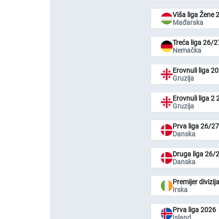
Viša liga Žene 
Mađarska
Treća liga 26/2
Nemačka
Erovnuli liga 2
Gruzija
Erovnuli liga 2
Gruzija
Prva liga 26/27
Danska
Druga liga 26/
Danska
Premijer divizi
Irska
Prva liga 2026
Island