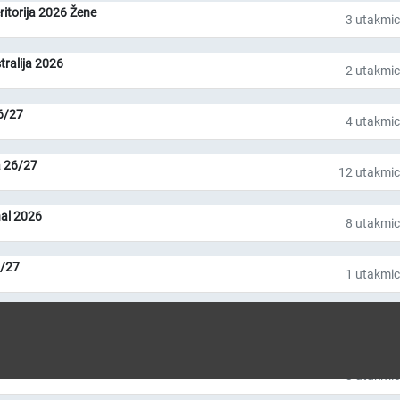
ritorija 2026 Žene
3 utakmi
ralija 2026
2 utakmi
6/27
4 utakmi
a 26/27
12 utakmi
al 2026
8 utakmi
6/27
1 utakmi
1 utakmi
3 utakmi