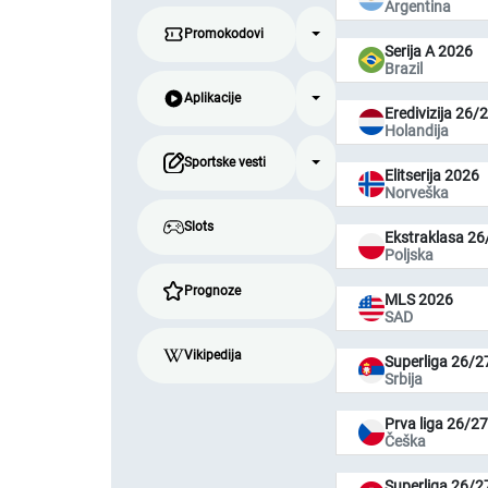
Argentina
Promokodovi
Serija A 2026
Brazil
Aplikacije
Eredivizija 26/
Holandija
Sportske vesti
Elitserija 2026
Norveška
Slots
Ekstraklasa 26
Poljska
Prognoze
MLS 2026
SAD
Vikipedija
Superliga 26/2
Srbija
Prva liga 26/27
Češka
Superliga 26/2