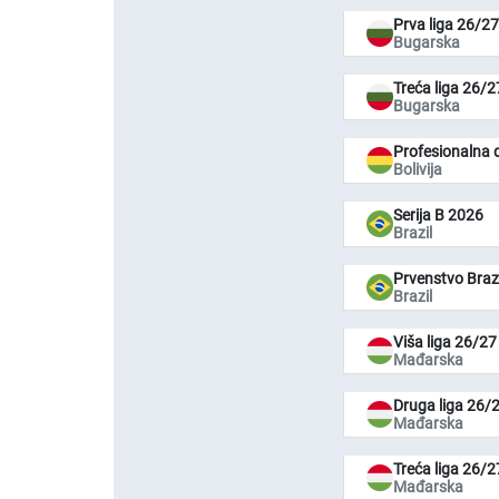
Prva liga 26/27
Bugarska
Treća liga 26/2
Bugarska
Profesionalna d
Bolivija
Serija B 2026
Brazil
Prvenstvo Braz
Brazil
Viša liga 26/27
Mađarska
Druga liga 26/
Mađarska
Treća liga 26/2
Mađarska