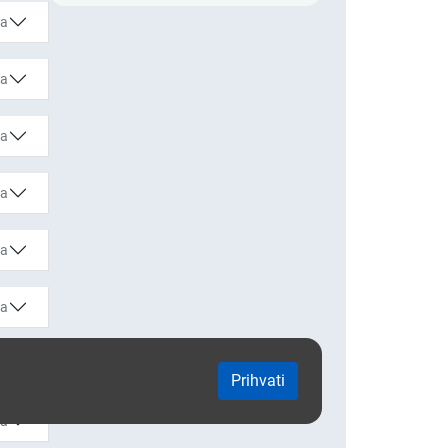
ca
ca
ca
ca
ca
ca
ca
Prihvati
ca