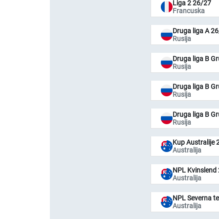
Liga 2 26/27
Francuska
Druga liga A 2
Rusija
Druga liga B G
Rusija
Druga liga B G
Rusija
Druga liga B G
Rusija
Kup Australije
Australija
NPL Kvinslend
Australija
NPL Severna ter
Australija