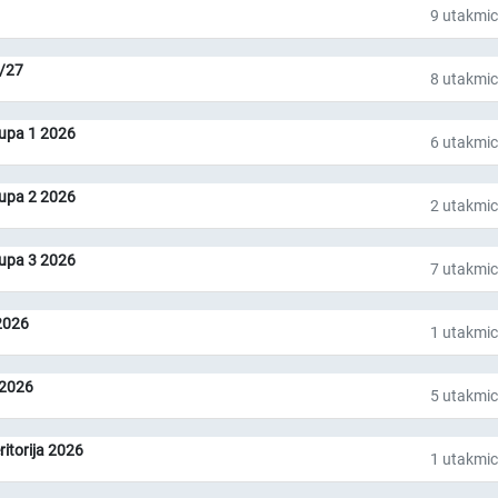
9 utakmi
6/27
8 utakmi
rupa 1 2026
6 utakmi
rupa 2 2026
2 utakmi
rupa 3 2026
7 utakmi
 2026
1 utakmi
 2026
5 utakmi
itorija 2026
1 utakmi