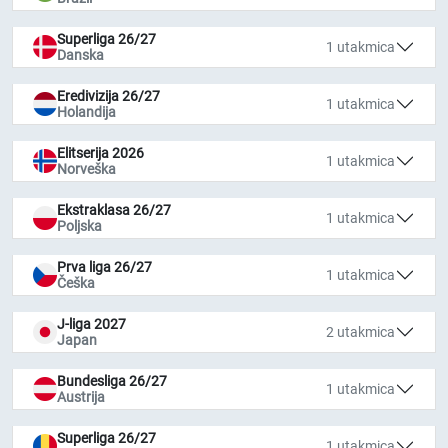
Superliga 26/27
1 utakmica
Danska
Eredivizija 26/27
1 utakmica
Holandija
Elitserija 2026
1 utakmica
Norveška
Ekstraklasa 26/27
1 utakmica
Poljska
Prva liga 26/27
1 utakmica
Češka
J-liga 2027
2 utakmica
Japan
Bundesliga 26/27
1 utakmica
Austrija
Superliga 26/27
1 utakmica