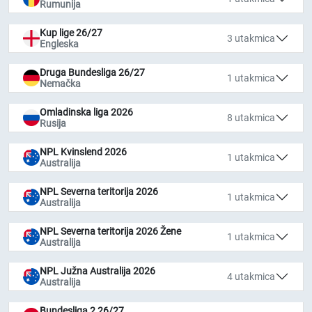
Rumunija
Kup lige 26/27
3 utakmica
Engleska
Druga Bundesliga 26/27
1 utakmica
Nemačka
Omladinska liga 2026
8 utakmica
Rusija
NPL Kvinslend 2026
1 utakmica
Australija
NPL Severna teritorija 2026
1 utakmica
Australija
NPL Severna teritorija 2026 Žene
1 utakmica
Australija
NPL Južna Australija 2026
4 utakmica
Australija
Bundesliga 2 26/27