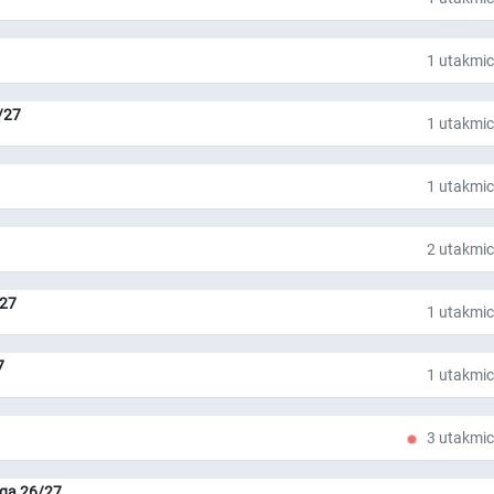
1 utakmi
/27
1 utakmi
1 utakmi
2 utakmi
/27
1 utakmi
7
1 utakmi
3 utakmi
iga 26/27