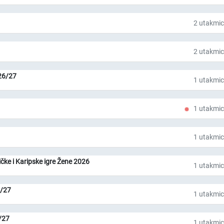
2 utakmi
2 utakmi
 26/27
1 utakmi
1 utakmi
1 utakmi
čke i Karipske igre Žene 2026
1 utakmi
6/27
1 utakmi
/27
1 utakmi