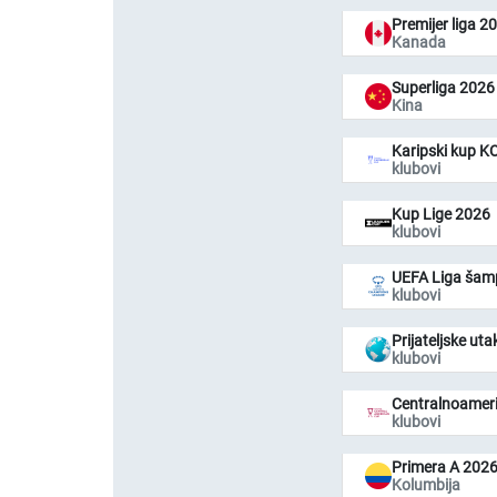
Premijer liga 2
Kanada
Superliga 2026
Kina
Karipski kup 
klubovi
Kup Lige 2026
klubovi
UEFA Liga šam
klubovi
Prijateljske ut
klubovi
Centralnoamer
klubovi
Primera A 202
Kolumbija