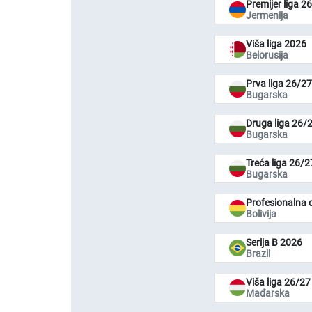
Premijer liga 2
Jermenija
Viša liga 2026
Belorusija
Prva liga 26/27
Bugarska
Druga liga 26/
Bugarska
Treća liga 26/2
Bugarska
Profesionalna d
Bolivija
Serija B 2026
Brazil
Viša liga 26/27
Mađarska