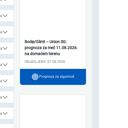
ca
ca
Bodø/Glimt – Union SG:
prognoza za meč 11.08.2026.
ca
na domaćem terenu
OBJAVLJENO: 07.08.2026
ca
Prognoza za sigurnost
ca
ca
ca