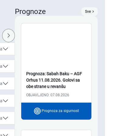
Prognoze
Sve
11
12
13
14
uto
sre
čet
pet
ca
ca
Prognoza: Sabah Baku – AGF
Orhus 11.08.2026. Golovi sa
ca
obe strane u revanšu
OBJAVLJENO: 07.08.2026
ca
Prognoza za sigurnost
ca
ca