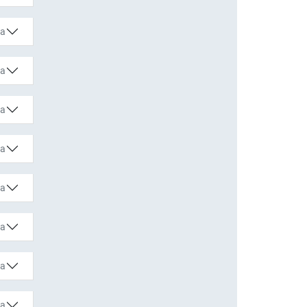
ca
ca
ca
ca
ca
ca
ca
ca