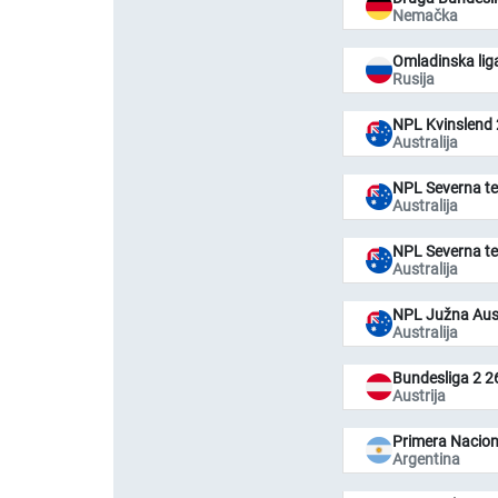
Nemačka
Omladinska lig
Rusija
NPL Kvinslend
Australija
NPL Severna ter
Australija
NPL Severna te
Australija
NPL Južna Aust
Australija
Bundesliga 2 2
Austrija
Primera Nacion
Argentina