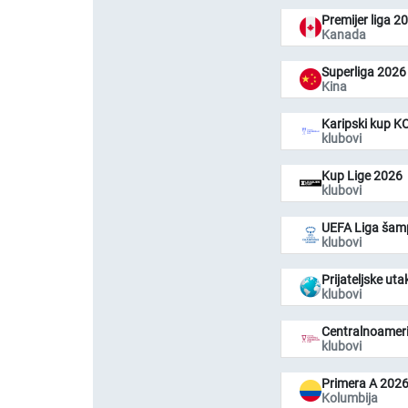
Premijer liga 2
Kanada
Superliga 2026
Kina
Karipski kup 
klubovi
Kup Lige 2026
klubovi
UEFA Liga šam
klubovi
Prijateljske ut
klubovi
Centralnoamer
klubovi
Primera A 202
Kolumbija