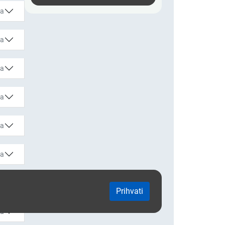
ca
ca
ca
ca
ca
ca
ca
Prihvati
ca