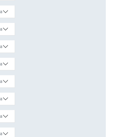
ca
ca
ca
ca
ca
ca
ca
ca