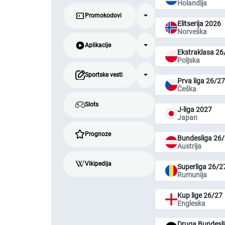
Holandija
Promokodovi
Elitserija 2026
Norveška
Aplikacije
Ekstraklasa 26
Poljska
Sportske vesti
Prva liga 26/27
Češka
Slots
J-liga 2027
Japan
Prognoze
Bundesliga 26
Austrija
Vikipedija
Superliga 26/2
Rumunija
Kup lige 26/27
Engleska
Druga Bundesl