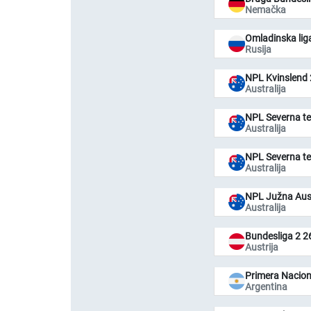
Nemačka
Omladinska lig
Rusija
NPL Kvinslend
Australija
NPL Severna ter
Australija
NPL Severna te
Australija
NPL Južna Aust
Australija
Bundesliga 2 2
Austrija
Primera Nacion
Argentina