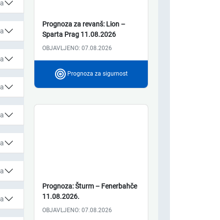
ca
Prognoza za revanš: Lion –
ca
Sparta Prag 11.08.2026
OBJAVLJENO: 07.08.2026
ca
Prognoza za sigurnost
ca
ca
ca
ca
Prognoza: Šturm – Fenerbahče
11.08.2026.
ca
OBJAVLJENO: 07.08.2026