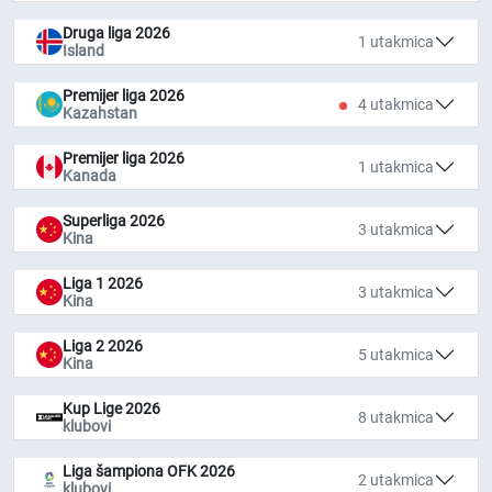
Druga liga 2026
1 utakmica
Island
Premijer liga 2026
4 utakmica
Kazahstan
Premijer liga 2026
1 utakmica
Kanada
Superliga 2026
3 utakmica
Kina
Liga 1 2026
3 utakmica
Kina
Liga 2 2026
5 utakmica
Kina
Kup Lige 2026
8 utakmica
klubovi
Liga šampiona OFK 2026
2 utakmica
klubovi