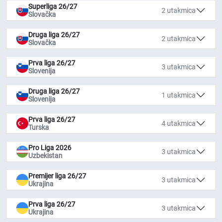
Superliga 26/27
2 utakmica
Slovačka
Druga liga 26/27
2 utakmica
Slovačka
Prva liga 26/27
3 utakmica
Slovenija
Druga liga 26/27
1 utakmica
Slovenija
Prva liga 26/27
4 utakmica
Turska
Pro Liga 2026
3 utakmica
Uzbekistan
Premijer liga 26/27
3 utakmica
Ukrajina
Prva liga 26/27
3 utakmica
Ukrajina