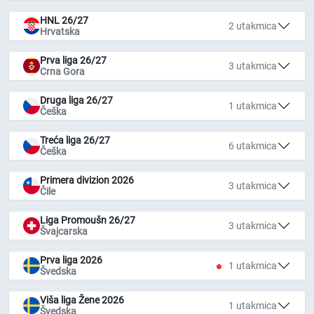
HNL 26/27
2 utakmica
Hrvatska
Prva liga 26/27
3 utakmica
Crna Gora
Druga liga 26/27
1 utakmica
Češka
Treća liga 26/27
6 utakmica
Češka
Primera divizion 2026
3 utakmica
Čile
Liga Promoušn 26/27
3 utakmica
Švajcarska
Prva liga 2026
1 utakmica
Švedska
Viša liga Žene 2026
1 utakmica
Švedska