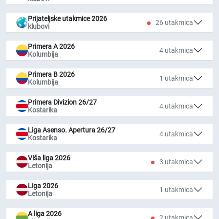
Prijateljske utakmice 2026
26 utakmica
klubovi
Primera A 2026
4 utakmica
Kolumbija
Primera B 2026
1 utakmica
Kolumbija
Primera Divizion 26/27
4 utakmica
Kostarika
Liga Asenso. Apertura 26/27
4 utakmica
Kostarika
Viša liga 2026
3 utakmica
Letonija
Liga 2026
1 utakmica
Letonija
A liga 2026
2 utakmica