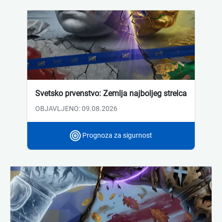
Svetsko prvenstvo: Zemlja najboljeg strelca
OBJAVLJENO: 09.08.2026
Prognoza za sigurnost