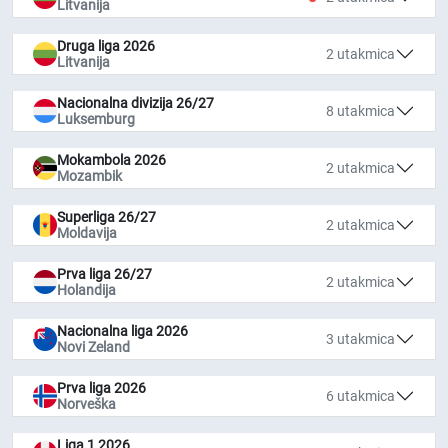
Litvanija
Druga liga 2026
2 utakmica
Litvanija
Nacionalna divizija 26/27
8 utakmica
Luksemburg
Mokambola 2026
2 utakmica
Mozambik
Superliga 26/27
2 utakmica
Moldavija
Prva liga 26/27
2 utakmica
Holandija
Nacionalna liga 2026
3 utakmica
Novi Zeland
Prva liga 2026
6 utakmica
Norveška
Liga 1 2026