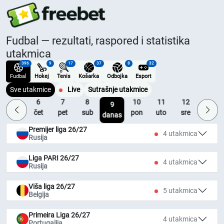
Fudbal — rezultati, raspored i statistika
utakmica
396
9
17
37
8
32
Fudbal
Hokej
Tenis
Košarka
Odbojka
Esport
Sve utakmice
Live
Sutrašnje utakmice
5
6
7
8
10
11
12
13
9
sre
čet
pet
sub
pon
uto
sre
čet
danas
Premijer liga 26/27
4 utakmica
Rusija
Liga PARI 26/27
4 utakmica
Rusija
Viša liga 26/27
5 utakmica
Belgija
Primeira Liga 26/27
4 utakmica
Portugalija