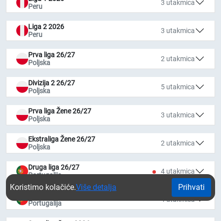
3 utakmica
Peru
Liga 2 2026
3 utakmica
Peru
Prva liga 26/27
2 utakmica
Poljska
Divizija 2 26/27
5 utakmica
Poljska
Prva liga Žene 26/27
3 utakmica
Poljska
Ekstraliga Žene 26/27
2 utakmica
Poljska
Druga liga 26/27
4 utakmica
Portugalija
Koristimo kolačiće.
Više detalja
Prihvati
Liga 3 26/27
4 utakmica
Portugalija