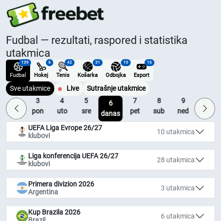
Fudbal — rezultati, raspored i statistika
utakmica
139
6
42
31
10
16
Fudbal
Hokej
Tenis
Košarka
Odbojka
Esport
Sve utakmice
Live
Sutrašnje utakmice
2
3
4
5
7
8
9
10
6
ned
pon
uto
sre
pet
sub
ned
pon
danas
UEFA Liga Evrope 26/27
10 utakmica
klubovi
Liga konferencija UEFA 26/27
28 utakmica
klubovi
Primera divizion 2026
3 utakmica
Argentina
Kup Brazila 2026
6 utakmica
Brazil