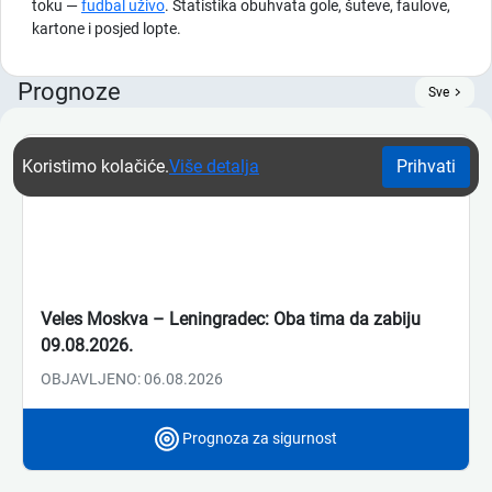
toku —
fudbal uživo
. Statistika obuhvata gole, šuteve, faulove,
kartone i posjed lopte.
Prognoze
Sve
Koristimo kolačiće.
Više detalja
Prihvati
Veles Moskva – Leningradec: Oba tima da zabiju
09.08.2026.
OBJAVLJENO: 06.08.2026
Prognoza za sigurnost