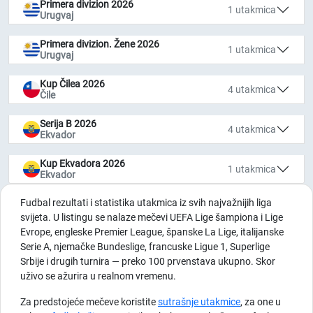
Primera divizion 2026
1 utakmica
Urugvaj
Primera divizion. Žene 2026
1 utakmica
Urugvaj
Kup Čilea 2026
4 utakmica
Čile
Serija B 2026
4 utakmica
Ekvador
Kup Ekvadora 2026
1 utakmica
Ekvador
Fudbal rezultati i statistika utakmica iz svih najvažnijih liga
svijeta. U listingu se nalaze mečevi UEFA Lige šampiona i Lige
Evrope, engleske Premier League, španske La Lige, italijanske
Serie A, njemačke Bundeslige, francuske Ligue 1, Superlige
Srbije i drugih turnira — preko 100 prvenstava ukupno. Skor
uživo se ažurira u realnom vremenu.
Za predstojeće mečeve koristite
sutrašnje utakmice
, za one u