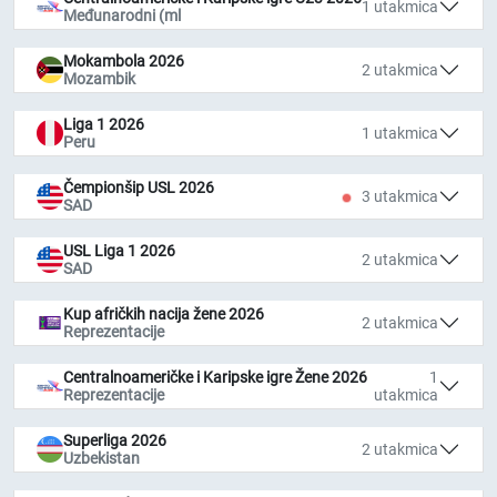
1 utakmica
Međunarodni (ml
Mokambola 2026
2 utakmica
Mozambik
Liga 1 2026
1 utakmica
Peru
Čempionšip USL 2026
3 utakmica
SAD
USL Liga 1 2026
2 utakmica
SAD
Kup afričkih nacija žene 2026
2 utakmica
Reprezentacije
Centralnoameričke i Karipske igre Žene 2026
1
Reprezentacije
utakmica
Superliga 2026
2 utakmica
Uzbekistan