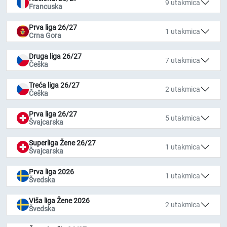
9 utakmica
Francuska
Prva liga 26/27
1 utakmica
Crna Gora
Druga liga 26/27
7 utakmica
Češka
Treća liga 26/27
2 utakmica
Češka
Prva liga 26/27
5 utakmica
Švajcarska
Superliga Žene 26/27
1 utakmica
Švajcarska
Prva liga 2026
1 utakmica
Švedska
Viša liga Žene 2026
2 utakmica
Švedska