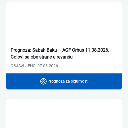
Prognoza: Sabah Baku – AGF Orhus 11.08.2026.
Golovi sa obe strane u revanšu
OBJAVLJENO: 07.08.2026
Prognoza za sigurnost