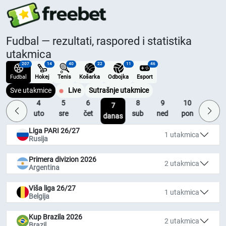
Fudbal — rezultati, raspored i statistika
utakmica
207
14
40
22
11
46
Fudbal
Hokej
Tenis
Košarka
Odbojka
Esport
Sve utakmice
Live
Sutrašnje utakmice
3
4
5
6
8
9
10
11
7
pon
uto
sre
čet
sub
ned
pon
uto
danas
Liga PARI 26/27
1 utakmica
Rusija
Primera divizion 2026
2 utakmica
Argentina
Viša liga 26/27
1 utakmica
Belgija
Kup Brazila 2026
2 utakmica
Brazil