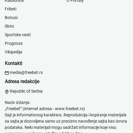
Kladionice
О Portaly
Fribeti
Bonusi
Slots
Sportske vesti
Prognoze
Vikipedija
Kontakti
media@freebet.rs
Adresa redakcije
Republic of Serbia
Naziv izdanja:
„Freebet” (internet adresa -
www.freebet.rs
)
Sajt je informativnog karaktera. Reprodukcija i kopiranje materijala
sa sajta je dozvoljena samo uz precizno navođenje sajta kao izvora
podataka. Neki materijali mogu sadržati informacije koje nisu