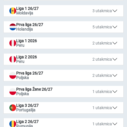
Liga 1 26/27
3 utakmica
Moldavija
Prva liga 26/27
5 utakmica
Holandija
Liga 1 2026
2 utakmica
Peru
Liga 2 2026
2 utakmica
Peru
Prva liga 26/27
2 utakmica
Poljska
Prva liga Žene 26/27
1 utakmica
Poljska
Liga 3 26/27
1 utakmica
Portugalija
Liga 2 26/27
1 utakmica
Rumunija