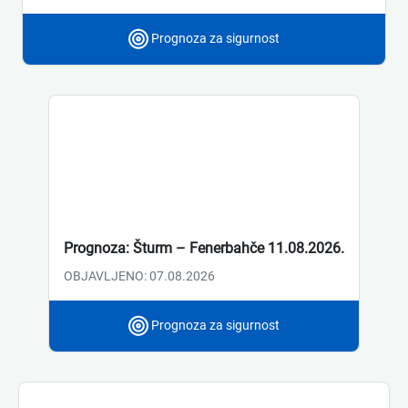
Prognoza za sigurnost
Prognoza: Šturm – Fenerbahče 11.08.2026.
OBJAVLJENO: 07.08.2026
Prognoza za sigurnost