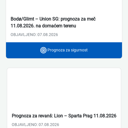
Bodø/Glimt – Union SG: prognoza za meč
11.08.2026. na domaćem terenu
OBJAVLJENO: 07.08.2026
Prognoza za sigurnost
Prognoza za revanš: Lion – Sparta Prag 11.08.2026
OBJAVLJENO: 07.08.2026