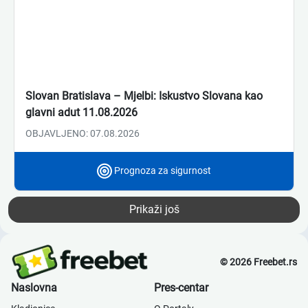
Slovan Bratislava – Mjelbi: Iskustvo Slovana kao
glavni adut 11.08.2026
OBJAVLJENO: 07.08.2026
Prognoza za sigurnost
Prikaži još
© 2026 Freebet.rs
Naslovna
Pres-centar