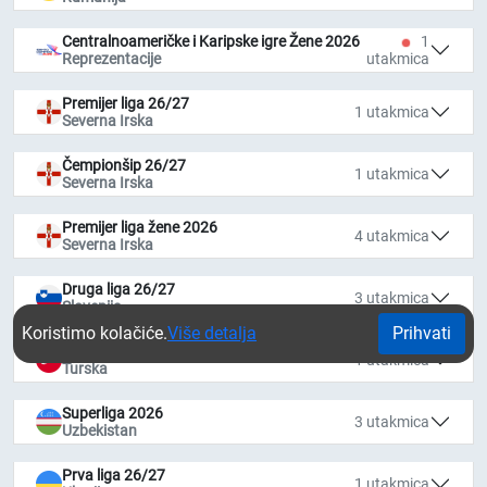
Centralnoameričke i Karipske igre Žene 2026
1
Reprezentacije
utakmica
Premijer liga 26/27
1 utakmica
Severna Irska
Čempionšip 26/27
1 utakmica
Severna Irska
Premijer liga žene 2026
4 utakmica
Severna Irska
Druga liga 26/27
3 utakmica
Slovenija
Koristimo kolačiće.
Više detalja
Prihvati
Prva liga 26/27
1 utakmica
Turska
Superliga 2026
3 utakmica
Uzbekistan
Prva liga 26/27
1 utakmica