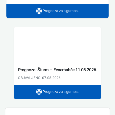
Prognoza za sigurnost
Prognoza: Šturm – Fenerbahče 11.08.2026.
OBJAVLJENO: 07.08.2026
Prognoza za sigurnost