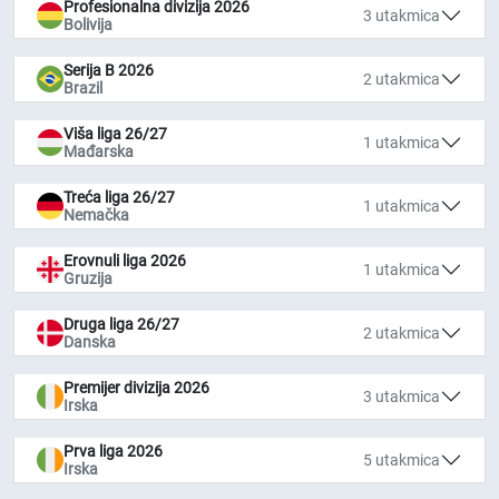
Profesionalna divizija 2026
3 utakmica
Bolivija
Serija B 2026
2 utakmica
Brazil
Viša liga 26/27
1 utakmica
Mađarska
Treća liga 26/27
1 utakmica
Nemačka
Erovnuli liga 2026
1 utakmica
Gruzija
Druga liga 26/27
2 utakmica
Danska
Premijer divizija 2026
3 utakmica
Irska
Prva liga 2026
5 utakmica
Irska