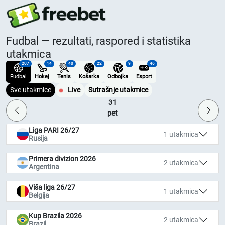
Fudbal — rezultati, raspored i statistika
utakmica
207
14
40
22
9
46
Fudbal
Hokej
Tenis
Košarka
Odbojka
Esport
Sve utakmice
Live
Sutrašnje utakmice
31
pet
Liga PARI 26/27
1 utakmica
Rusija
Primera divizion 2026
2 utakmica
Argentina
Viša liga 26/27
1 utakmica
Belgija
Kup Brazila 2026
2 utakmica
Brazil