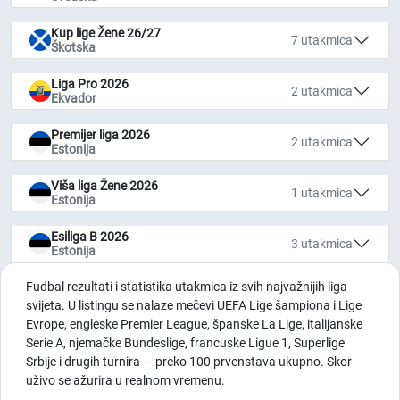
Kup lige Žene 26/27
7 utakmica
Škotska
Liga Pro 2026
2 utakmica
Ekvador
Premijer liga 2026
2 utakmica
Estonija
Viša liga Žene 2026
1 utakmica
Estonija
Esiliga B 2026
3 utakmica
Estonija
Fudbal rezultati i statistika utakmica iz svih najvažnijih liga
svijeta. U listingu se nalaze mečevi UEFA Lige šampiona i Lige
Evrope, engleske Premier League, španske La Lige, italijanske
Serie A, njemačke Bundeslige, francuske Ligue 1, Superlige
Srbije i drugih turnira — preko 100 prvenstava ukupno. Skor
uživo se ažurira u realnom vremenu.