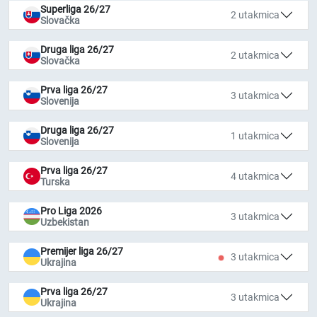
Superliga 26/27
2 utakmica
Slovačka
Druga liga 26/27
2 utakmica
Slovačka
Prva liga 26/27
3 utakmica
Slovenija
Druga liga 26/27
1 utakmica
Slovenija
Prva liga 26/27
4 utakmica
Turska
Pro Liga 2026
3 utakmica
Uzbekistan
Premijer liga 26/27
3 utakmica
Ukrajina
Prva liga 26/27
3 utakmica
Ukrajina