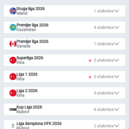
Druga liga 2026
1 utakmica
Island
Premijer liga 2026
4 utakmica
Kazahstan
Premijer liga 2026
1 utakmica
Kanada
Superliga 2026
3 utakmica
Kina
Liga 1 2026
3 utakmica
Kina
Liga 2 2026
5 utakmica
Kina
Kup Lige 2026
8 utakmica
klubovi
Liga šampiona OFK 2026
2 utakmica
klubovi