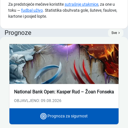
Za predstojeće mečeve koristite
sutrašnje utakmice
, za one u
toku —
fudbal uživo
. Statistika obuhvata gole, šuteve, faulove,
kartone i posjed lopte.
Prognoze
Sve
National Bank Open: Kasper Rud – Žoan Fonseka
OBJAVLJENO: 09.08.2026
Prognoza za sigurnost