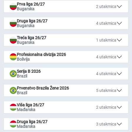
Prva liga 26/27
2 utakmica
Bugarska
Druga liga 26/27
4 utakmica
Bugarska
Treća liga 26/27
1 utakmica
Bugarska
Profesionalna divizija 2026
4 utakmica
Bolivija
Serija B 2026
4 utakmica
Brazil
Prvenstvo Brazila Žene 2026
5 utakmica
Brazil
Viša liga 26/27
2 utakmica
Mađarska
Druga liga 26/27
3 utakmica
Mađarska