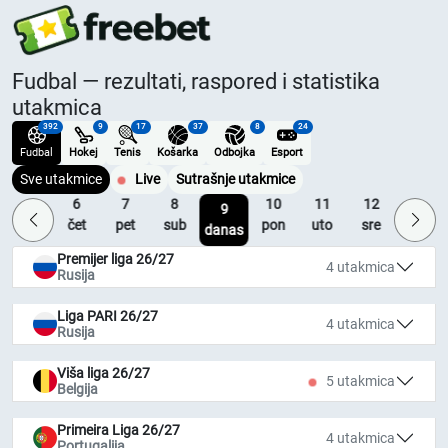
Fudbal — rezultati, raspored i statistika
utakmica
392
9
17
37
8
24
Fudbal
Hokej
Tenis
Košarka
Odbojka
Esport
Sve utakmice
Live
Sutrašnje utakmice
5
6
7
8
10
11
12
13
9
sre
čet
pet
sub
pon
uto
sre
čet
danas
Premijer liga 26/27
4 utakmica
Rusija
Liga PARI 26/27
4 utakmica
Rusija
Viša liga 26/27
5 utakmica
Belgija
Primeira Liga 26/27
4 utakmica
Portugalija