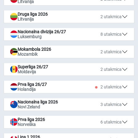
Litvanija
Druga liga 2026
2 utakmica
Litvanija
Nacionalna divizija 26/27
8 utakmica
Luksemburg
Mokambola 2026
2 utakmica
Mozambik
Superliga 26/27
2 utakmica
Moldavija
Prva liga 26/27
2 utakmica
Holandija
Nacionalna liga 2026
3 utakmica
Novi Zeland
Prva liga 2026
6 utakmica
Norveška
Liga 1 2026