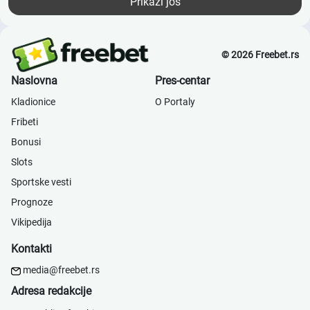
Prikaži još
© 2026 Freebet.rs
Naslovna
Pres-centar
Kladionice
О Portaly
Fribeti
Bonusi
Slots
Sportske vesti
Prognoze
Vikipedija
Kontakti
media@freebet.rs
Adresa redakcije