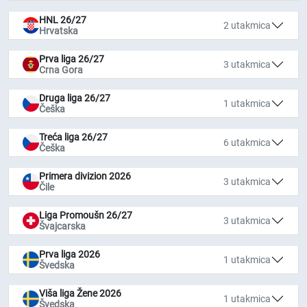
HNL 26/27
2 utakmica
Hrvatska
Prva liga 26/27
3 utakmica
Crna Gora
Druga liga 26/27
1 utakmica
Češka
Treća liga 26/27
6 utakmica
Češka
Primera divizion 2026
3 utakmica
Čile
Liga Promoušn 26/27
3 utakmica
Švajcarska
Prva liga 2026
1 utakmica
Švedska
Viša liga Žene 2026
1 utakmica
Švedska