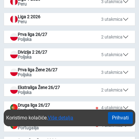
3 utakmica
Peru
Liga 2 2026
3 utakmica
Peru
Prva liga 26/27
2 utakmica
Poljska
Divizija 2 26/27
5 utakmica
Poljska
Prva liga Žene 26/27
3 utakmica
Poljska
Ekstraliga Žene 26/27
2 utakmica
Poljska
Druga liga 26/27
4 utakmica
Portugalija
Koristimo kolačiće.
Više detalja
Prihvati
Liga 3 26/27
4 utakmica
Portugalija