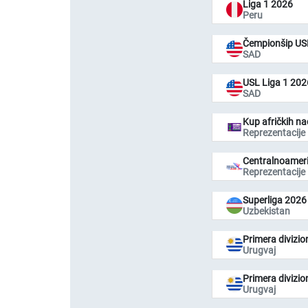
Liga 1 2026
Peru
Čempionšip US
SAD
USL Liga 1 202
SAD
Kup afričkih na
Reprezentacije
Centralnoameri
Reprezentacije
Superliga 2026
Uzbekistan
Primera divizi
Urugvaj
Primera divizio
Urugvaj