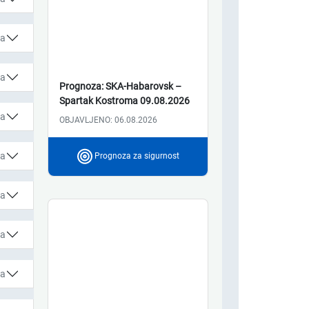
ca
ca
Prognoza: SKA-Habarovsk –
Spartak Kostroma 09.08.2026
ca
OBJAVLJENO: 06.08.2026
ca
Prognoza za sigurnost
ca
ca
ca