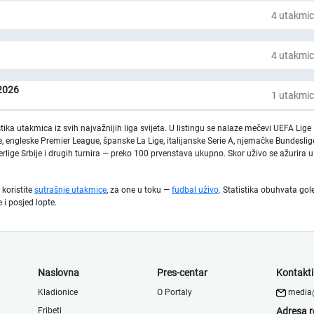
4 utakmi
4 utakmi
2026
1 utakmi
istika utakmica iz svih najvažnijih liga svijeta. U listingu se nalaze mečevi UEFA Lige
, engleske Premier League, španske La Lige, italijanske Serie A, njemačke Bundeslig
rlige Srbije i drugih turnira — preko 100 prvenstava ukupno. Skor uživo se ažurira u
koristite
sutrašnje utakmice
, za one u toku —
fudbal uživo
. Statistika obuhvata gole
 i posjed lopte.
Naslovna
Pres-centar
Kontakti
Kladionice
О Portaly
media@
Fribeti
Adresa r