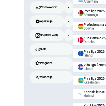
Argentina
Promokodovi
Prva liga 2026
Belorusija
Aplikacije
Profesionalna d
Bolivija
Sportske vesti
Kup Danske 26
Danska
Slots
Prva liga 2026
Island
Prognoze
Viša liga Žene 
Island
Vikipedija
Prva liga 2026
Kazahstan
Karipski kup 
klubovi
Kup Lige 2026