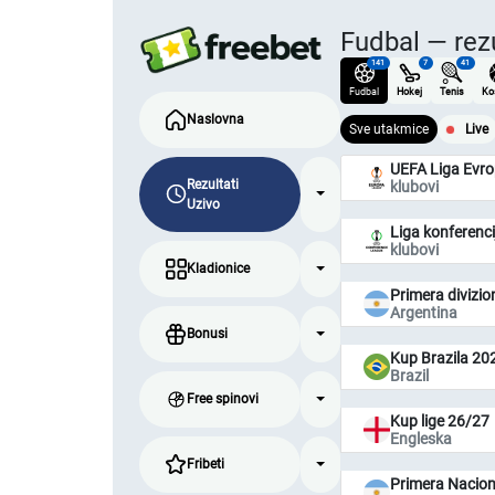
Fudbal — rezu
141
7
41
Fudbal
Hokej
Tenis
Ko
Naslovna
Sve utakmice
Live
UEFA Liga Evr
Rezultati
klubovi
Uzivo
Liga konferenc
klubovi
Kladionice
Primera divizi
Argentina
Bonusi
Kup Brazila 20
Brazil
Free spinovi
Kup lige 26/27
Engleska
Fribeti
Primera Nacion