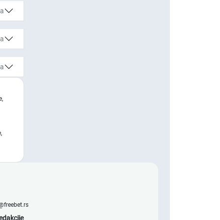
ca
ca
ca
e,
,
freebet.rs
edakcije