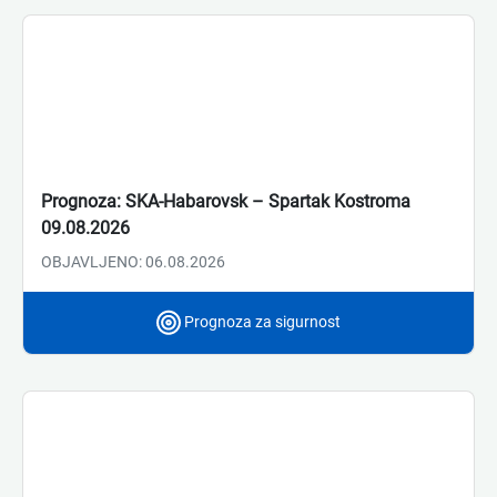
Prognoza: SKA-Habarovsk – Spartak Kostroma
09.08.2026
OBJAVLJENO: 06.08.2026
Prognoza za sigurnost