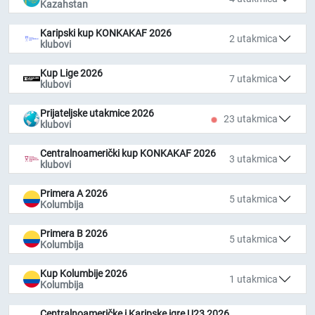
Kazahstan
Karipski kup KONKAKAF 2026
2 utakmica
klubovi
Kup Lige 2026
7 utakmica
klubovi
Prijateljske utakmice 2026
23 utakmica
klubovi
Centralnoamerički kup KONKAKAF 2026
3 utakmica
klubovi
Primera A 2026
5 utakmica
Kolumbija
Primera B 2026
5 utakmica
Kolumbija
Kup Kolumbije 2026
1 utakmica
Kolumbija
Centralnoameričke i Karipske igre U23 2026