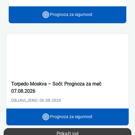
Prognoza za sigurnost
Torpedo Moskva – Soči: Prognoza za meč
07.08.2026
OBJAVLJENO: 06.08.2026
Prognoza za sigurnost
Prikaži još