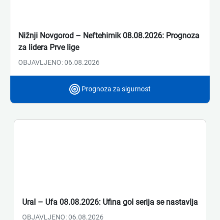
Nižnji Novgorod – Neftehimik 08.08.2026: Prognoza
za lidera Prve lige
OBJAVLJENO: 06.08.2026
Prognoza za sigurnost
Ural – Ufa 08.08.2026: Ufina gol serija se nastavlja
OBJAVLJENO: 06.08.2026