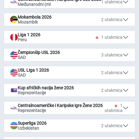
1 utakmica
Međunarodni (ml
Mokambola 2026
2 utakmica
Mozambik
Liga 1 2026
1 utakmica
Peru
Čempionšip USL 2026
3 utakmica
SAD
USL Liga 1 2026
2 utakmica
SAD
Kup afričkih nacija žene 2026
2 utakmica
Reprezentacije
Centralnoameričke i Karipske igre Žene 2026
1
Reprezentacije
utakmica
Superliga 2026
2 utakmica
Uzbekistan