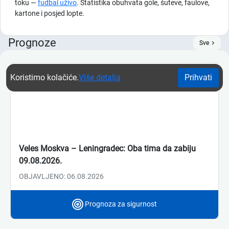
toku —
fudbal uživo
. Statistika obuhvata gole, šuteve, faulove,
kartone i posjed lopte.
Prognoze
Sve
Koristimo kolačiće.
Više detalja
Prihvati
Veles Moskva – Leningradec: Oba tima da zabiju
09.08.2026.
OBJAVLJENO: 06.08.2026
Prognoza za sigurnost