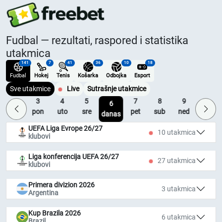
Fudbal — rezultati, raspored i statistika
utakmica
141
7
41
36
10
18
Fudbal
Hokej
Tenis
Košarka
Odbojka
Esport
Sve utakmice
Live
Sutrašnje utakmice
2
3
4
5
7
8
9
10
6
ned
pon
uto
sre
pet
sub
ned
pon
danas
UEFA Liga Evrope 26/27
10 utakmica
klubovi
Liga konferencija UEFA 26/27
27 utakmica
klubovi
Primera divizion 2026
3 utakmica
Argentina
Kup Brazila 2026
6 utakmica
Brazil