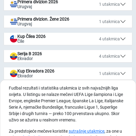
Primera divizion 2026
1 utakmica
Urugvaj
Primera divizion. Žene 2026
1 utakmica
Urugvaj
Kup Čilea 2026
4 utakmica
Čile
Serija B 2026
4 utakmica
Ekvador
Kup Ekvadora 2026
1 utakmica
Ekvador
Fudbal rezultati i statistika utakmica iz svih najvažnijih liga
svijeta. U listingu se nalaze mečevi UEFA Lige šampiona i Lige
Evrope, engleske Premier League, španske La Lige, italijanske
Serie A, njemačke Bundeslige, francuske Ligue 1, Superlige
Srbije i drugih turnira — preko 100 prvenstava ukupno. Skor
uživo se ažurira u realnom vremenu.
Za predstojeće mečeve koristite
sutrašnje utakmice
, za one u