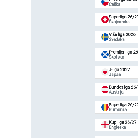
Češka
Superliga 26/2
Švajcarska
Viša liga 2026
Švedska
Premijer liga 2
Škotska
J-liga 2027
Japan
Bundesliga 26
Austrija
Superliga 26/2
Rumunija
Kup lige 26/27
Engleska