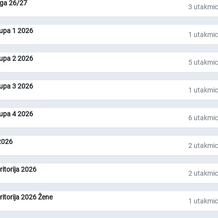
iga 26/27
3 utakmi
rupa 1 2026
1 utakmi
rupa 2 2026
5 utakmi
rupa 3 2026
1 utakmi
rupa 4 2026
6 utakmi
 2026
2 utakmi
itorija 2026
2 utakmi
ritorija 2026 Žene
1 utakmi