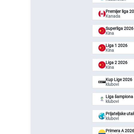
Premijer liga 2
Kanada
Superliga 2026
Kina
Liga 1 2026
Kina
Liga 2 2026
Kina
Kup Lige 2026
klubovi
Liga šampiona
klubovi
Prijateljske ut
klubovi
Primera A 202