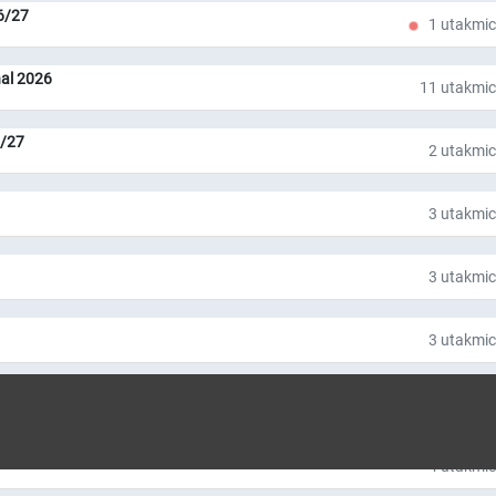
6/27
1 utakmi
al 2026
11 utakmi
6/27
2 utakmi
3 utakmi
3 utakmi
3 utakmi
2 utakmi
27
4 utakmi