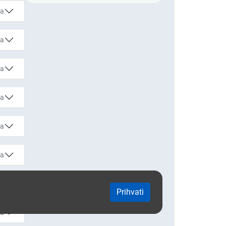
ca
ca
ca
ca
ca
ca
ca
Prihvati
ca