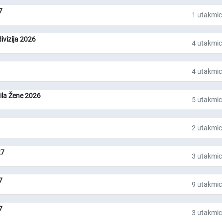
7
1 utakmi
ivizija 2026
4 utakmi
4 utakmi
ila Žene 2026
5 utakmi
2 utakmi
27
3 utakmi
7
9 utakmi
7
3 utakmi