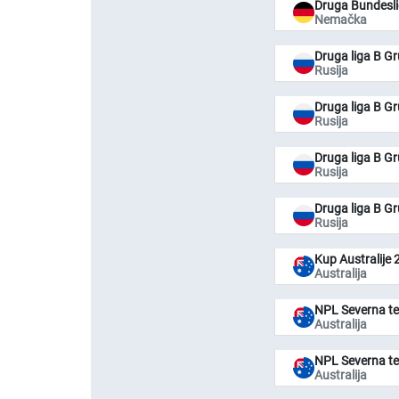
Druga Bundesl
Nemačka
Druga liga B G
Rusija
Druga liga B G
Rusija
Druga liga B G
Rusija
Druga liga B G
Rusija
Kup Australije
Australija
NPL Severna ter
Australija
NPL Severna te
Australija