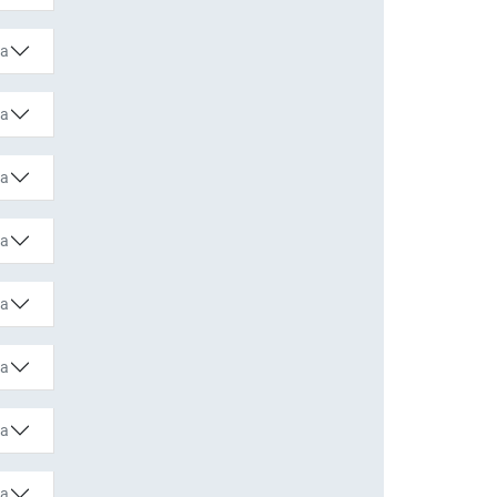
ca
ca
ca
ca
ca
ca
ca
ca