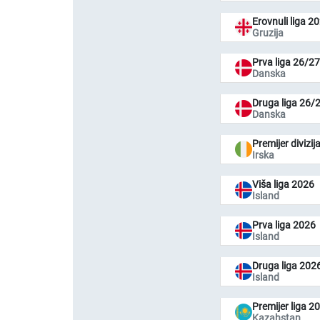
Erovnuli liga 2
Gruzija
Prva liga 26/27
Danska
Druga liga 26/
Danska
Premijer divizi
Irska
Viša liga 2026
Island
Prva liga 2026
Island
Druga liga 202
Island
Premijer liga 2
Kazahstan