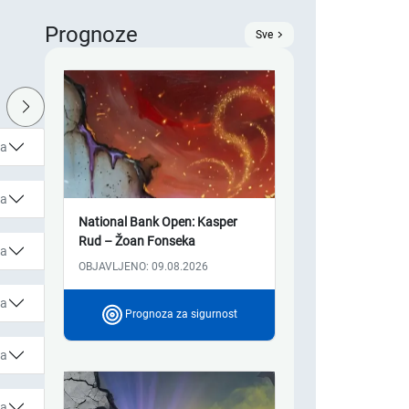
Prognoze
Sve
13
14
15
16
čet
pet
sub
ned
ca
ca
National Bank Open: Kasper
Rud – Žoan Fonseka
ca
OBJAVLJENO: 09.08.2026
ca
Prognoza za sigurnost
ca
ca