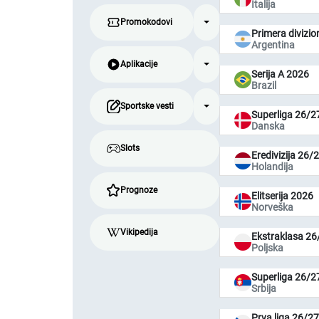
Italija
Promokodovi
Primera divizi
Argentina
Aplikacije
Serija A 2026
Brazil
Sportske vesti
Superliga 26/2
Danska
Slots
Eredivizija 26/
Holandija
Prognoze
Elitserija 2026
Norveška
Vikipedija
Ekstraklasa 26
Poljska
Superliga 26/2
Srbija
Prva liga 26/27