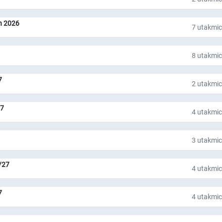
on 2026
7 utakmi
8 utakmi
7
2 utakmi
27
4 utakmi
3 utakmi
/27
4 utakmi
7
4 utakmi