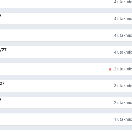
4 utakmi
7
4 utakmi
4 utakmi
6/27
4 utakmi
2 utakmi
/27
3 utakmi
7
2 utakmi
1 utakmi