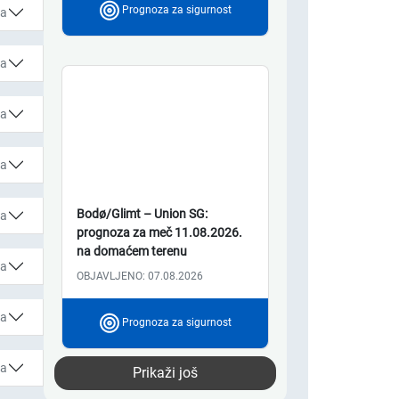
Prognoza za sigurnost
ca
ca
ca
ca
Bodø/Glimt – Union SG:
ca
prognoza za meč 11.08.2026.
na domaćem terenu
ca
OBJAVLJENO: 07.08.2026
ca
Prognoza za sigurnost
ca
Prikaži još