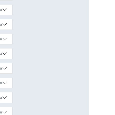
ca
ca
ca
ca
ca
ca
ca
ca