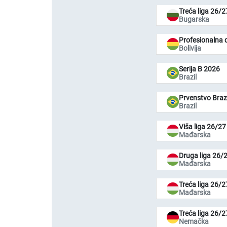
Treća liga 26/2
Bugarska
Profesionalna d
Bolivija
Serija B 2026
Brazil
Prvenstvo Braz
Brazil
Viša liga 26/27
Mađarska
Druga liga 26/
Mađarska
Treća liga 26/2
Mađarska
Treća liga 26/2
Nemačka