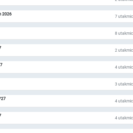
on 2026
7 utakmi
8 utakmi
7
2 utakmi
27
4 utakmi
3 utakmi
/27
4 utakmi
7
4 utakmi