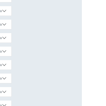
ca
ca
ca
ca
ca
ca
ca
ca