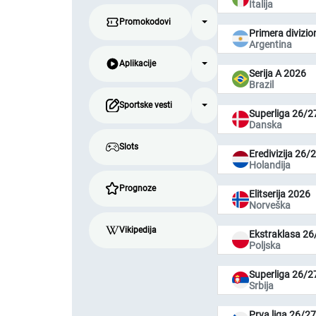
Italija
Promokodovi
Primera divizi
Argentina
Aplikacije
Serija A 2026
Brazil
Sportske vesti
Superliga 26/2
Danska
Slots
Eredivizija 26/
Holandija
Prognoze
Elitserija 2026
Norveška
Vikipedija
Ekstraklasa 26
Poljska
Superliga 26/2
Srbija
Prva liga 26/27