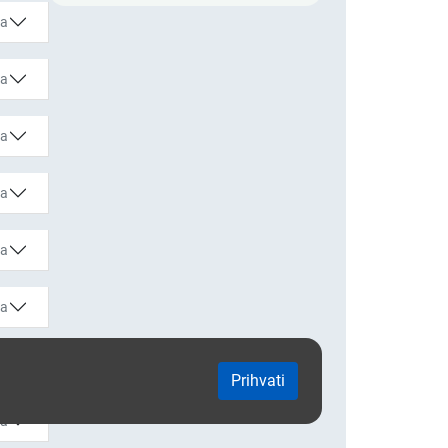
ca
ca
ca
ca
ca
ca
ca
Prihvati
ca