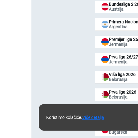
Bundesliga 2 2
Austrija
Primera Nacion
Argentina
Premijer liga 2
Jermenija
Prva liga 26/27
Jermenija
Viša liga 2026
Belorusija
Prva liga 2026
Belorusija
Prva liga 26/27
Bugarska
Koristimo kolačiće.
Više detalja
Druga liga 26/
Bugarska