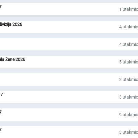
7
1 utakmi
ivizija 2026
4 utakmi
4 utakmi
ila Žene 2026
5 utakmi
2 utakmi
27
3 utakmi
7
9 utakmi
7
3 utakmi