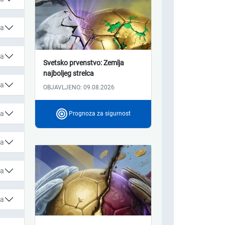
ca
ca
Svetsko prvenstvo: Zemlja
najboljeg strelca
ca
OBJAVLJENO: 09.08.2026
ca
Prognoza za sigurnost
ca
ca
ca