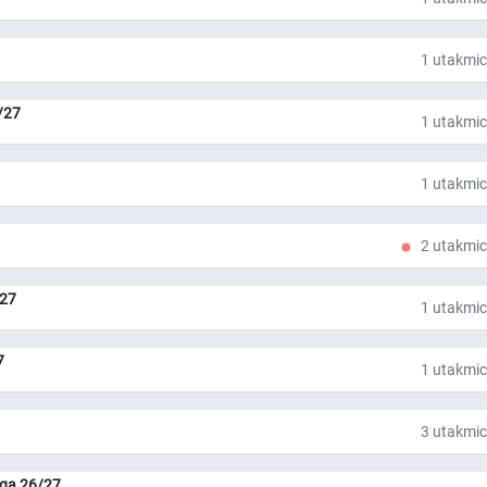
1 utakmi
/27
1 utakmi
1 utakmi
2 utakmi
/27
1 utakmi
7
1 utakmi
3 utakmi
iga 26/27