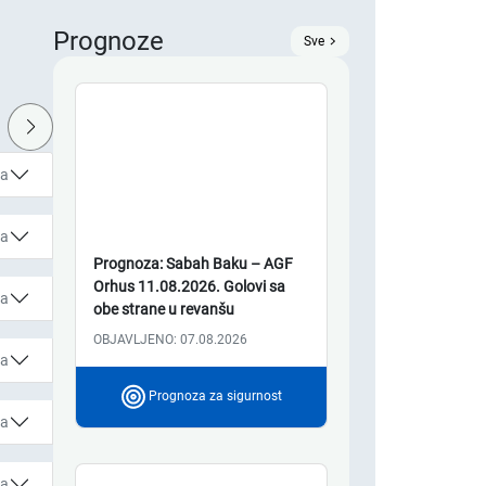
Prognoze
Sve
11
12
13
14
uto
sre
čet
pet
ca
ca
Prognoza: Sabah Baku – AGF
Orhus 11.08.2026. Golovi sa
ca
obe strane u revanšu
OBJAVLJENO: 07.08.2026
ca
Prognoza za sigurnost
ca
ca