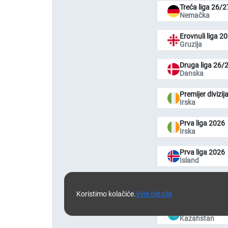
Treća liga 26/2
Nemačka
Erovnuli liga 2
Gruzija
Druga liga 26/
Danska
Premijer divizi
Irska
Prva liga 2026
Irska
Prva liga 2026
Island
Viša liga Žene 
Island
Koristimo kolačiće.
Više detalja
Prva liga 2026
Kazahstan