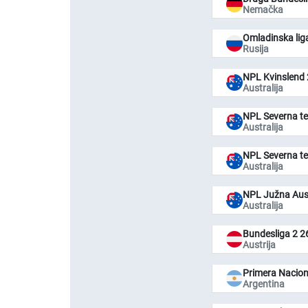
Nemačka
Omladinska lig
Rusija
NPL Kvinslend
Australija
NPL Severna ter
Australija
NPL Severna te
Australija
NPL Južna Aust
Australija
Bundesliga 2 2
Austrija
Primera Nacion
Argentina