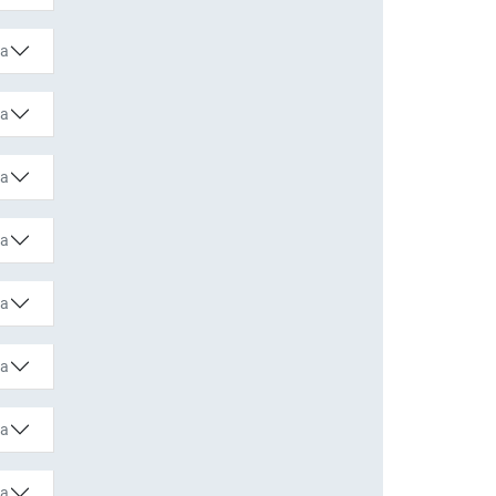
ca
ca
ca
ca
ca
ca
ca
ca