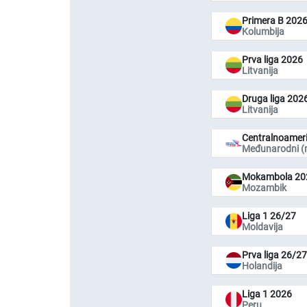
Primera B 202
Kolumbija
Prva liga 2026
Litvanija
Druga liga 202
Litvanija
Centralnoameri
Međunarodni (
Mokambola 20
Mozambik
Liga 1 26/27
Moldavija
Prva liga 26/27
Holandija
Liga 1 2026
Peru