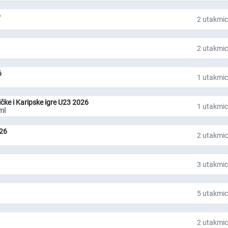
6
2 utakmi
2 utakmi
6
1 utakmi
čke i Karipske igre U23 2026
1 utakmi
ml
26
2 utakmi
3 utakmi
5 utakmi
2 utakmi