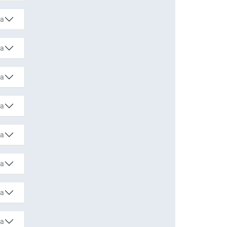
ca
ca
ca
ca
ca
ca
ca
ca