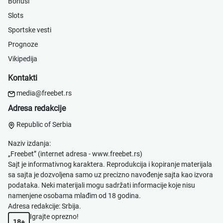
Bonusi
Slots
Sportske vesti
Prognoze
Vikipedija
Kontakti
media@freebet.rs
Adresa redakcije
Republic of Serbia
Naziv izdanja:
„Freebet” (internet adresa -
www.freebet.rs
)
Sajt je informativnog karaktera. Reprodukcija i kopiranje materijala
sa sajta je dozvoljena samo uz precizno navođenje sajta kao izvora
podataka. Neki materijali mogu sadržati informacije koje nisu
namenjene osobama mlađim od 18 godina.
Adresa redakcije: Srbija.
Igrajte oprezno!
18+