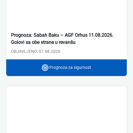
Prognoza: Sabah Baku – AGF Orhus 11.08.2026.
Golovi sa obe strane u revanšu
OBJAVLJENO: 07.08.2026
Prognoza za sigurnost