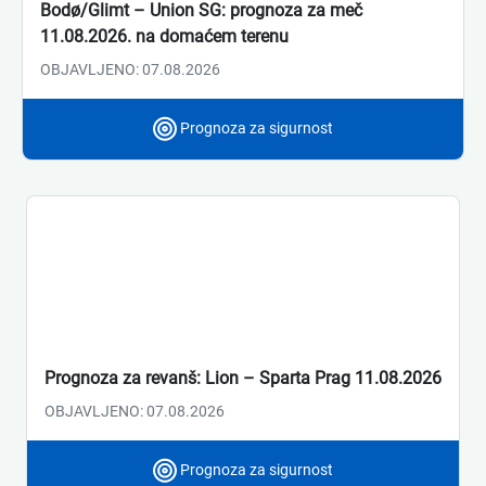
Bodø/Glimt – Union SG: prognoza za meč
11.08.2026. na domaćem terenu
OBJAVLJENO: 07.08.2026
Prognoza za sigurnost
Prognoza za revanš: Lion – Sparta Prag 11.08.2026
OBJAVLJENO: 07.08.2026
Prognoza za sigurnost