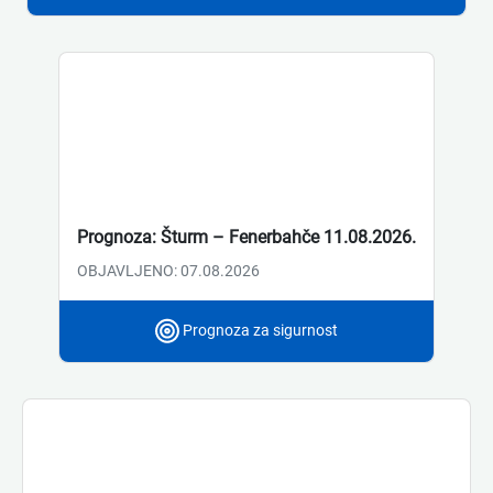
Prognoza: Šturm – Fenerbahče 11.08.2026.
OBJAVLJENO: 07.08.2026
Prognoza za sigurnost