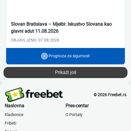
Slovan Bratislava – Mjelbi: Iskustvo Slovana kao
glavni adut 11.08.2026
OBJAVLJENO: 07.08.2026
Prognoza za sigurnost
Prikaži još
© 2026 Freebet.rs
Naslovna
Pres-centar
Kladionice
О Portaly
Fribeti