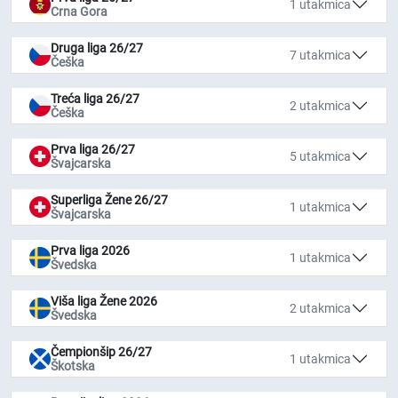
1 utakmica
Crna Gora
Druga liga 26/27
7 utakmica
Češka
Treća liga 26/27
2 utakmica
Češka
Prva liga 26/27
5 utakmica
Švajcarska
Superliga Žene 26/27
1 utakmica
Švajcarska
Prva liga 2026
1 utakmica
Švedska
Viša liga Žene 2026
2 utakmica
Švedska
Čempionšip 26/27
1 utakmica
Škotska