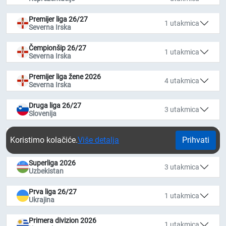
Premijer liga 26/27
1 utakmica
Severna Irska
Čempionšip 26/27
1 utakmica
Severna Irska
Premijer liga žene 2026
4 utakmica
Severna Irska
Druga liga 26/27
3 utakmica
Slovenija
Prva liga 26/27
1 utakmica
Koristimo kolačiće.
Više detalja
Prihvati
Turska
Superliga 2026
3 utakmica
Uzbekistan
Prva liga 26/27
1 utakmica
Ukrajina
Primera divizion 2026
1 utakmica