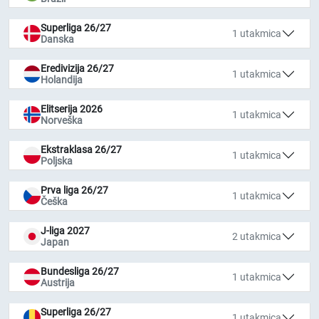
Superliga 26/27
1 utakmica
Danska
Eredivizija 26/27
1 utakmica
Holandija
Elitserija 2026
1 utakmica
Norveška
Ekstraklasa 26/27
1 utakmica
Poljska
Prva liga 26/27
1 utakmica
Češka
J-liga 2027
2 utakmica
Japan
Bundesliga 26/27
1 utakmica
Austrija
Superliga 26/27
1 utakmica