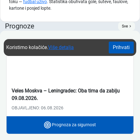
toku —
fudbal uživo
. Statistika obuhvata gole, šuteve, faulove,
kartone i posjed lopte.
Prognoze
Sve
Koristimo kolačiće.
Više detalja
Prihvati
Veles Moskva – Leningradec: Oba tima da zabiju
09.08.2026.
OBJAVLJENO: 06.08.2026
Prognoza za sigurnost