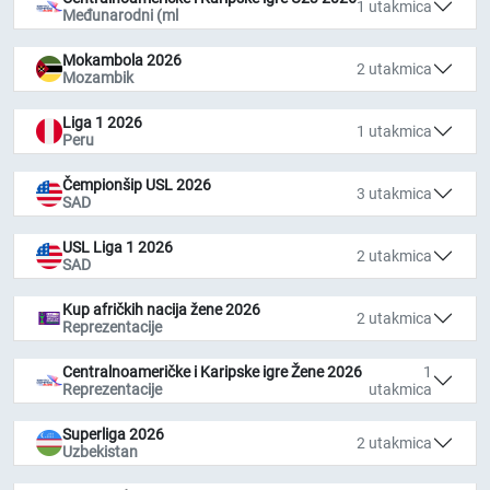
1 utakmica
Međunarodni (ml
Mokambola 2026
2 utakmica
Mozambik
Liga 1 2026
1 utakmica
Peru
Čempionšip USL 2026
3 utakmica
SAD
USL Liga 1 2026
2 utakmica
SAD
Kup afričkih nacija žene 2026
2 utakmica
Reprezentacije
Centralnoameričke i Karipske igre Žene 2026
1
Reprezentacije
utakmica
Superliga 2026
2 utakmica
Uzbekistan