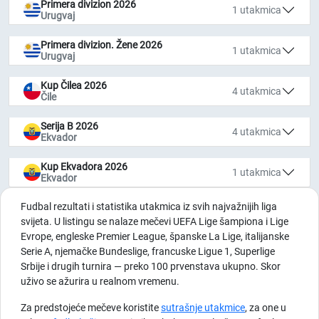
Primera divizion 2026
1 utakmica
Urugvaj
Primera divizion. Žene 2026
1 utakmica
Urugvaj
Kup Čilea 2026
4 utakmica
Čile
Serija B 2026
4 utakmica
Ekvador
Kup Ekvadora 2026
1 utakmica
Ekvador
Fudbal rezultati i statistika utakmica iz svih najvažnijih liga
svijeta. U listingu se nalaze mečevi UEFA Lige šampiona i Lige
Evrope, engleske Premier League, španske La Lige, italijanske
Serie A, njemačke Bundeslige, francuske Ligue 1, Superlige
Srbije i drugih turnira — preko 100 prvenstava ukupno. Skor
uživo se ažurira u realnom vremenu.
Za predstojeće mečeve koristite
sutrašnje utakmice
, za one u