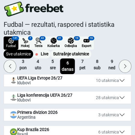
Fudbal — rezultati, raspored i statistika
utakmica
141
7
42
31
10
16
Fudbal
Hokej
Tenis
Košarka
Odbojka
Esport
Sve utakmice
Live
Sutrašnje utakmice
2
3
4
5
7
8
9
10
6
ned
pon
uto
sre
pet
sub
ned
pon
danas
UEFA Liga Evrope 26/27
10 utakmica
klubovi
Liga konferencija UEFA 26/27
28 utakmica
klubovi
Primera divizion 2026
3 utakmica
Argentina
Kup Brazila 2026
6 utakmica
Brazil