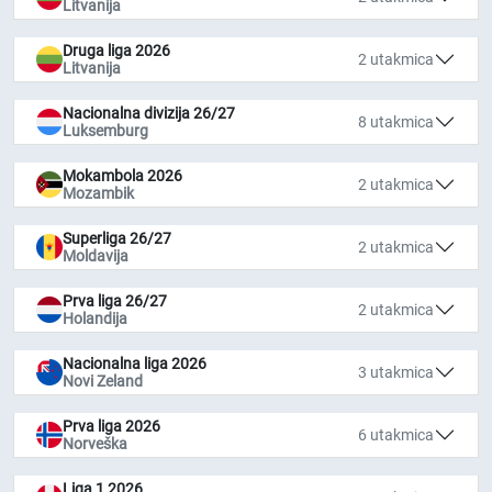
Litvanija
Druga liga 2026
2 utakmica
Litvanija
Nacionalna divizija 26/27
8 utakmica
Luksemburg
Mokambola 2026
2 utakmica
Mozambik
Superliga 26/27
2 utakmica
Moldavija
Prva liga 26/27
2 utakmica
Holandija
Nacionalna liga 2026
3 utakmica
Novi Zeland
Prva liga 2026
6 utakmica
Norveška
Liga 1 2026