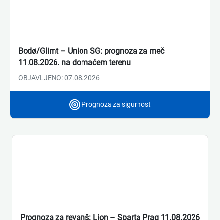
Bodø/Glimt – Union SG: prognoza za meč
11.08.2026. na domaćem terenu
OBJAVLJENO: 07.08.2026
Prognoza za sigurnost
Prognoza za revanš: Lion – Sparta Prag 11.08.2026