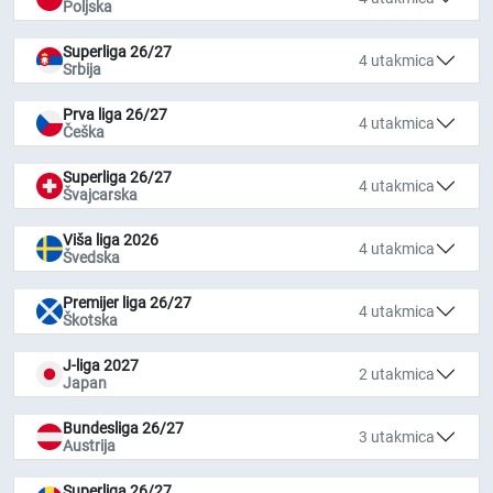
Poljska
Superliga 26/27
4 utakmica
Srbija
Prva liga 26/27
4 utakmica
Češka
Superliga 26/27
4 utakmica
Švajcarska
Viša liga 2026
4 utakmica
Švedska
Premijer liga 26/27
4 utakmica
Škotska
J-liga 2027
2 utakmica
Japan
Bundesliga 26/27
3 utakmica
Austrija
Superliga 26/27