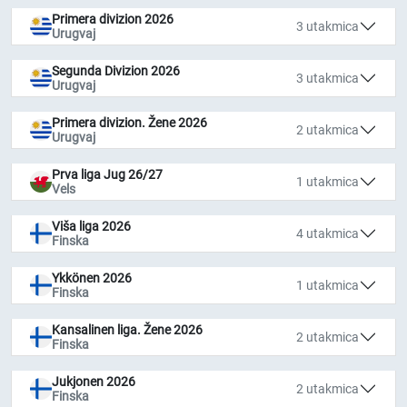
Primera divizion 2026
3 utakmica
Urugvaj
Segunda Divizion 2026
3 utakmica
Urugvaj
Primera divizion. Žene 2026
2 utakmica
Urugvaj
Prva liga Jug 26/27
1 utakmica
Vels
Viša liga 2026
4 utakmica
Finska
Ykkönen 2026
1 utakmica
Finska
Kansalinen liga. Žene 2026
2 utakmica
Finska
Jukjonen 2026
2 utakmica
Finska