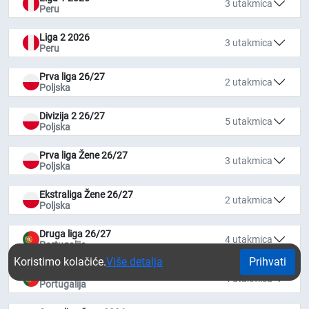
3 utakmica
Peru
Liga 2 2026
3 utakmica
Peru
Prva liga 26/27
2 utakmica
Poljska
Divizija 2 26/27
5 utakmica
Poljska
Prva liga Žene 26/27
3 utakmica
Poljska
Ekstraliga Žene 26/27
2 utakmica
Poljska
Druga liga 26/27
4 utakmica
Portugalija
Koristimo kolačiće.
Više detalja
Prihvati
Liga 3 26/27
4 utakmica
Portugalija