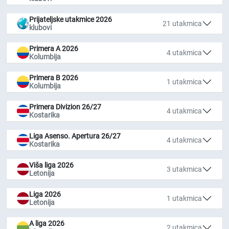
Prijateljske utakmice 2026
21 utakmica
klubovi
Primera A 2026
4 utakmica
Kolumbija
Primera B 2026
1 utakmica
Kolumbija
Primera Divizion 26/27
4 utakmica
Kostarika
Liga Asenso. Apertura 26/27
4 utakmica
Kostarika
Viša liga 2026
3 utakmica
Letonija
Liga 2026
1 utakmica
Letonija
A liga 2026
2 utakmica