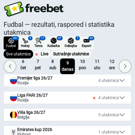
Fudbal — rezultati, raspored i statistika
utakmica
391
9
17
37
7
23
Fudbal
Hokej
Tenis
Košarka
Odbojka
Esport
Sve utakmice
Live
Sutrašnje utakmice
5
6
7
8
10
11
12
13
9
sre
čet
pet
sub
pon
uto
sre
čet
danas
Premijer liga 26/27
4 utakmica
Rusija
Liga PARI 26/27
4 utakmica
Rusija
Viša liga 26/27
5 utakmica
Belgija
Emirates kup 2026
1 utakmica
klubovi