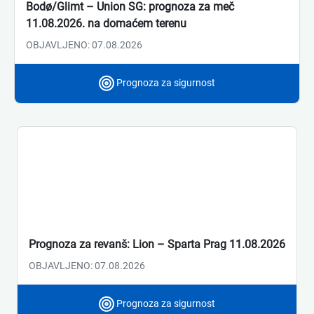
Bodø/Glimt – Union SG: prognoza za meč
11.08.2026. na domaćem terenu
OBJAVLJENO: 07.08.2026
Prognoza za sigurnost
Prognoza za revanš: Lion – Sparta Prag 11.08.2026
OBJAVLJENO: 07.08.2026
Prognoza za sigurnost