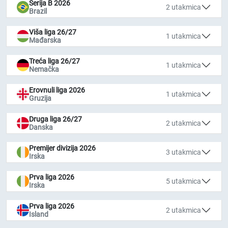
Serija B 2026
2 utakmica
Brazil
Viša liga 26/27
1 utakmica
Mađarska
Treća liga 26/27
1 utakmica
Nemačka
Erovnuli liga 2026
1 utakmica
Gruzija
Druga liga 26/27
2 utakmica
Danska
Premijer divizija 2026
3 utakmica
Irska
Prva liga 2026
5 utakmica
Irska
Prva liga 2026
2 utakmica
Island