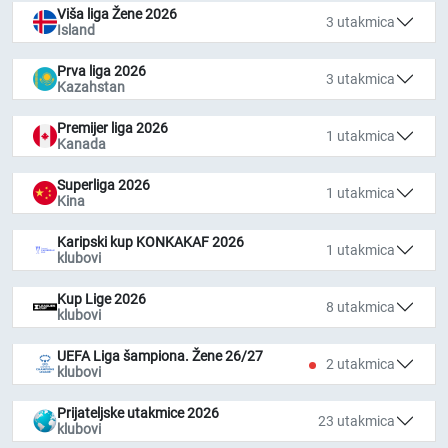
Viša liga Žene 2026
3 utakmica
Island
Prva liga 2026
3 utakmica
Kazahstan
Premijer liga 2026
1 utakmica
Kanada
Superliga 2026
1 utakmica
Kina
Karipski kup KONKAKAF 2026
1 utakmica
klubovi
Kup Lige 2026
8 utakmica
klubovi
UEFA Liga šampiona. Žene 26/27
2 utakmica
klubovi
Prijateljske utakmice 2026
23 utakmica
klubovi