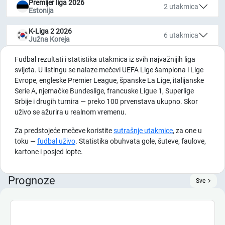
Premijer liga 2026
2 utakmica
Estonija
K-Liga 2 2026
6 utakmica
Južna Koreja
Fudbal rezultati i statistika utakmica iz svih najvažnijih liga
svijeta. U listingu se nalaze mečevi UEFA Lige šampiona i Lige
Evrope, engleske Premier League, španske La Lige, italijanske
Serie A, njemačke Bundeslige, francuske Ligue 1, Superlige
Srbije i drugih turnira — preko 100 prvenstava ukupno. Skor
uživo se ažurira u realnom vremenu.
Za predstojeće mečeve koristite
sutrašnje utakmice
, za one u
toku —
fudbal uživo
. Statistika obuhvata gole, šuteve, faulove,
kartone i posjed lopte.
Prognoze
Sve