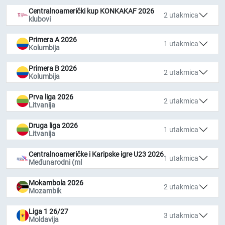
Centralnoamerički kup KONKAKAF 2026
2 utakmica
klubovi
Primera A 2026
1 utakmica
Kolumbija
Primera B 2026
2 utakmica
Kolumbija
Prva liga 2026
2 utakmica
Litvanija
Druga liga 2026
1 utakmica
Litvanija
Centralnoameričke i Karipske igre U23 2026
1 utakmica
Međunarodni (ml
Mokambola 2026
2 utakmica
Mozambik
Liga 1 26/27
3 utakmica
Moldavija