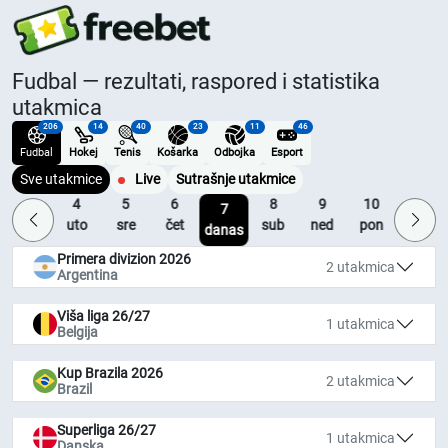
Fudbal — rezultati, raspored i statistika
utakmica
206
14
40
23
11
46
Fudbal
Hokej
Tenis
Košarka
Odbojka
Esport
Sve utakmice
Live
Sutrašnje utakmice
3
4
5
6
8
9
10
11
7
pon
uto
sre
čet
sub
ned
pon
uto
danas
Primera divizion 2026
2 utakmica
Argentina
Viša liga 26/27
1 utakmica
Belgija
Kup Brazila 2026
2 utakmica
Brazil
Superliga 26/27
1 utakmica
Danska