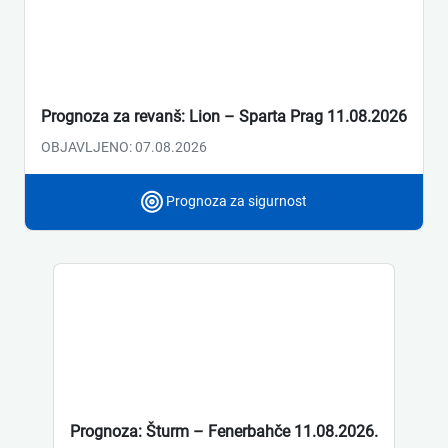
Prognoza za revanš: Lion – Sparta Prag 11.08.2026
OBJAVLJENO: 07.08.2026
Prognoza za sigurnost
Prognoza: Šturm – Fenerbahče 11.08.2026.