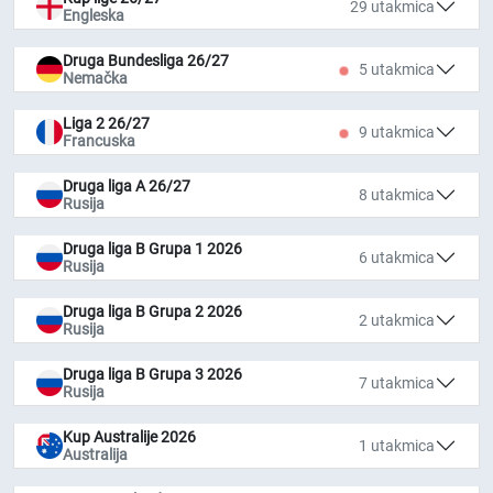
29 utakmica
Engleska
Druga Bundesliga 26/27
5 utakmica
Nemačka
Liga 2 26/27
9 utakmica
Francuska
Druga liga A 26/27
8 utakmica
Rusija
Druga liga B Grupa 1 2026
6 utakmica
Rusija
Druga liga B Grupa 2 2026
2 utakmica
Rusija
Druga liga B Grupa 3 2026
7 utakmica
Rusija
Kup Australije 2026
1 utakmica
Australija