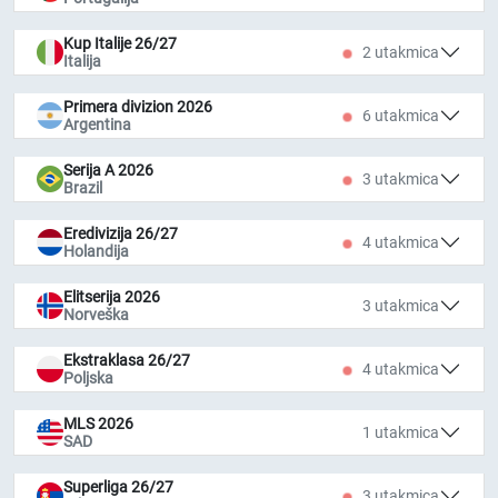
Kup Italije 26/27
2 utakmica
Italija
Primera divizion 2026
6 utakmica
Argentina
Serija A 2026
3 utakmica
Brazil
Eredivizija 26/27
4 utakmica
Holandija
Elitserija 2026
3 utakmica
Norveška
Ekstraklasa 26/27
4 utakmica
Poljska
MLS 2026
1 utakmica
SAD
Superliga 26/27
3 utakmica