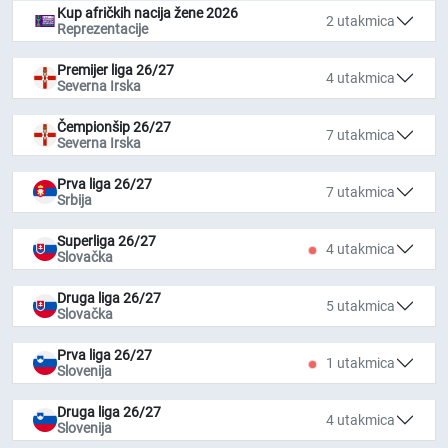
Kup afričkih nacija žene 2026
2 utakmica
Reprezentacije
Premijer liga 26/27
4 utakmica
Severna Irska
Čempionšip 26/27
7 utakmica
Severna Irska
Prva liga 26/27
7 utakmica
Srbija
Superliga 26/27
4 utakmica
Slovačka
Druga liga 26/27
5 utakmica
Slovačka
Prva liga 26/27
1 utakmica
Slovenija
Druga liga 26/27
4 utakmica
Slovenija