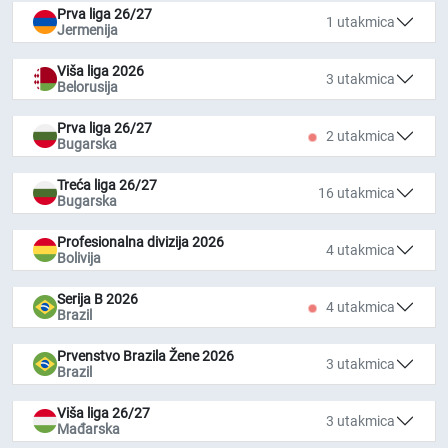
Prva liga 26/27
1 utakmica
Jermenija
Viša liga 2026
3 utakmica
Belorusija
Prva liga 26/27
2 utakmica
Bugarska
Treća liga 26/27
16 utakmica
Bugarska
Profesionalna divizija 2026
4 utakmica
Bolivija
Serija B 2026
4 utakmica
Brazil
Prvenstvo Brazila Žene 2026
3 utakmica
Brazil
Viša liga 26/27
3 utakmica
Mađarska