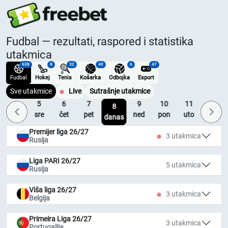
Fudbal — rezultati, raspored i statistika
utakmica
638
8
32
40
6
47
Fudbal
Hokej
Tenis
Košarka
Odbojka
Esport
Sve utakmice
Live
Sutrašnje utakmice
4
5
6
7
9
10
11
12
8
uto
sre
čet
pet
ned
pon
uto
sre
danas
Premijer liga 26/27
3 utakmica
Rusija
Liga PARI 26/27
5 utakmica
Rusija
Viša liga 26/27
3 utakmica
Belgija
Primeira Liga 26/27
3 utakmica
Portugalija