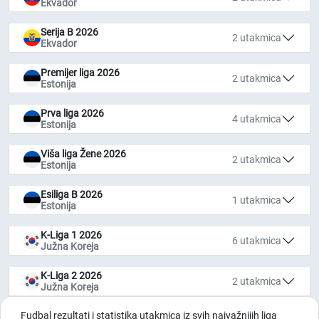
Ekvador
Serija B 2026
2 utakmica
Ekvador
Premijer liga 2026
2 utakmica
Estonija
Prva liga 2026
4 utakmica
Estonija
Viša liga Žene 2026
2 utakmica
Estonija
Esiliga B 2026
1 utakmica
Estonija
K-Liga 1 2026
6 utakmica
Južna Koreja
K-Liga 2 2026
2 utakmica
Južna Koreja
Fudbal rezultati i statistika utakmica iz svih najvažnijih liga