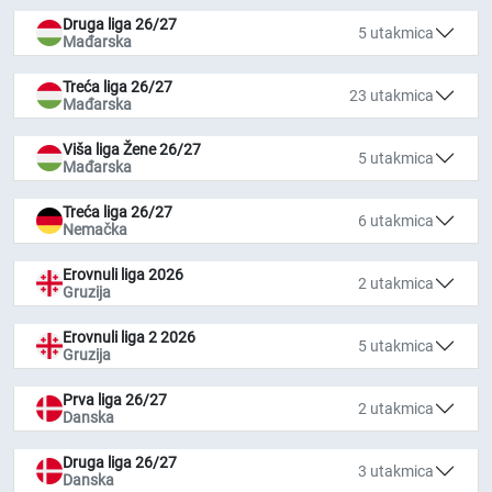
Druga liga 26/27
5 utakmica
Mađarska
Treća liga 26/27
23 utakmica
Mađarska
Viša liga Žene 26/27
5 utakmica
Mađarska
Treća liga 26/27
6 utakmica
Nemačka
Erovnuli liga 2026
2 utakmica
Gruzija
Erovnuli liga 2 2026
5 utakmica
Gruzija
Prva liga 26/27
2 utakmica
Danska
Druga liga 26/27
3 utakmica
Danska