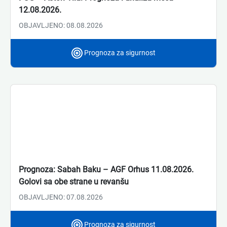
12.08.2026.
OBJAVLJENO: 08.08.2026
Prognoza za sigurnost
Prognoza: Sabah Baku – AGF Orhus 11.08.2026.
Golovi sa obe strane u revanšu
OBJAVLJENO: 07.08.2026
Prognoza za sigurnost