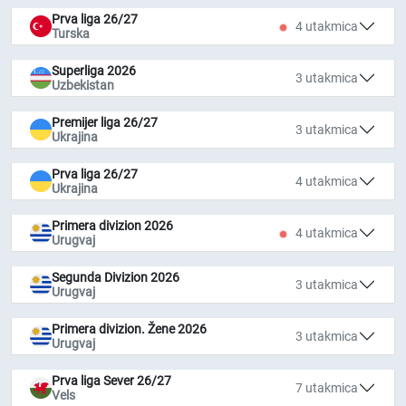
Prva liga 26/27
4 utakmica
Turska
Superliga 2026
3 utakmica
Uzbekistan
Premijer liga 26/27
3 utakmica
Ukrajina
Prva liga 26/27
4 utakmica
Ukrajina
Primera divizion 2026
4 utakmica
Urugvaj
Segunda Divizion 2026
3 utakmica
Urugvaj
Primera divizion. Žene 2026
3 utakmica
Urugvaj
Prva liga Sever 26/27
7 utakmica
Vels