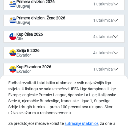
Primera divizion 2026
1 utakmica
Urugvaj
Primera divizion. Žene 2026
1 utakmica
Urugvaj
Kup Čilea 2026
4 utakmica
Čile
Serija B 2026
4 utakmica
Ekvador
Kup Ekvadora 2026
1 utakmica
Ekvador
Fudbal rezultati i statistika utakmica iz svih najvažnijih liga
svijeta. U listingu se nalaze mečevi UEFA Lige šampiona i Lige
Evrope, engleske Premier League, španske La Lige, italijanske
Serie A, njemačke Bundeslige, francuske Ligue 1, Superlige
Srbije i drugih turnira — preko 100 prvenstava ukupno. Skor
uživo se ažurira u realnom vremenu.
Za predstojeće mečeve koristite
sutrašnje utakmice
, za one u