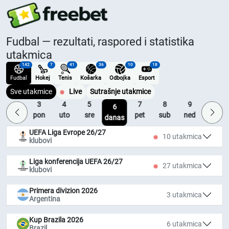
Fudbal — rezultati, raspored i statistika
utakmica
142
7
41
36
10
18
Fudbal
Hokej
Tenis
Košarka
Odbojka
Esport
Sve utakmice
Live
Sutrašnje utakmice
2
3
4
5
7
8
9
10
6
ned
pon
uto
sre
pet
sub
ned
pon
danas
UEFA Liga Evrope 26/27
10 utakmica
klubovi
Liga konferencija UEFA 26/27
27 utakmica
klubovi
Primera divizion 2026
3 utakmica
Argentina
Kup Brazila 2026
6 utakmica
Brazil