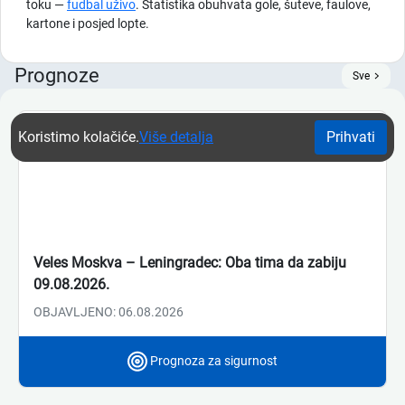
toku —
fudbal uživo
. Statistika obuhvata gole, šuteve, faulove,
kartone i posjed lopte.
Prognoze
Sve
Koristimo kolačiće.
Više detalja
Prihvati
Veles Moskva – Leningradec: Oba tima da zabiju
09.08.2026.
OBJAVLJENO: 06.08.2026
Prognoza za sigurnost