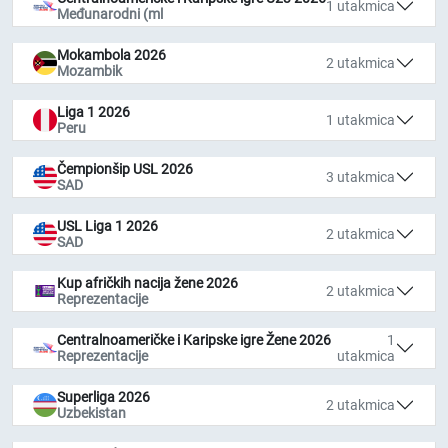
1 utakmica
Međunarodni (ml
Mokambola 2026
2 utakmica
Mozambik
Liga 1 2026
1 utakmica
Peru
Čempionšip USL 2026
3 utakmica
SAD
USL Liga 1 2026
2 utakmica
SAD
Kup afričkih nacija žene 2026
2 utakmica
Reprezentacije
Centralnoameričke i Karipske igre Žene 2026
1
Reprezentacije
utakmica
Superliga 2026
2 utakmica
Uzbekistan