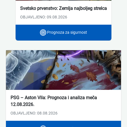
Svetsko prvenstvo: Zemlja najboljeg strelca
OBJAVLJENO: 09.08.2026
Prognoza za sigurnost
PSG – Aston Vila: Prognoza i analiza meča
12.08.2026.
OBJAVLJENO: 08.08.2026