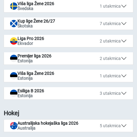
Viša liga Žene 2026
1 utakmica
Švedska
Kup lige Žene 26/27
7 utakmica
Škotska
Liga Pro 2026
2 utakmica
Ekvador
Premijer liga 2026
2 utakmica
Estonija
Viša liga Žene 2026
1 utakmica
Estonija
Esiliga B 2026
3 utakmica
Estonija
Hokej
Australijska hokejaška liga 2026
5 utakmica
Australija