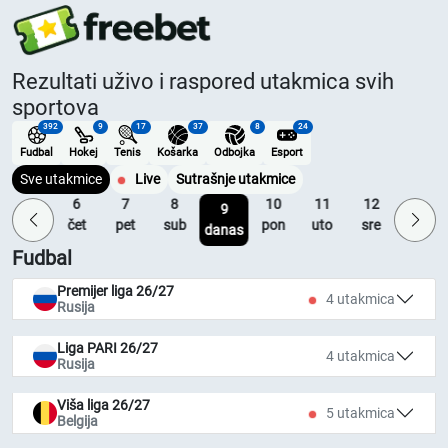
Rezultati uživo i raspored utakmica svih
sportova
392
9
17
37
8
24
Fudbal
Hokej
Tenis
Košarka
Odbojka
Esport
Sve utakmice
Live
Sutrašnje utakmice
5
6
7
8
10
11
12
13
9
sre
čet
pet
sub
pon
uto
sre
čet
danas
Fudbal
Premijer liga 26/27
4 utakmica
Rusija
Liga PARI 26/27
4 utakmica
Rusija
Viša liga 26/27
5 utakmica
Belgija