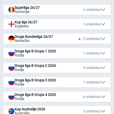
Superliga 26/27
2 utakmica
Rumunija
Kup lige 26/27
1 utakmica
Engleska
Druga Bundesliga 26/27
3 utakmica
Nemačka
Druga liga B Grupa 1 2026
1 utakmica
Rusija
Druga liga B Grupa 2 2026
5 utakmica
Rusija
Druga liga B Grupa 3 2026
1 utakmica
Rusija
Druga liga B Grupa 4 2026
6 utakmica
Rusija
Kup Australije 2026
2 utakmica
Australija