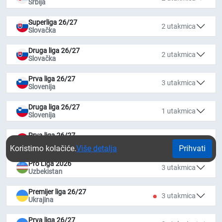
Srbija
Superliga 26/27
2 utakmica
Slovačka
Druga liga 26/27
2 utakmica
Slovačka
Prva liga 26/27
3 utakmica
Slovenija
Druga liga 26/27
1 utakmica
Slovenija
Prva liga 26/27
4 utakmica
Turska
Koristimo kolačiće.
Više detalja
Prihvati
Pro Liga 2026
3 utakmica
Uzbekistan
Premijer liga 26/27
3 utakmica
Ukrajina
Prva liga 26/27