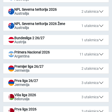
NPL Severna teritorija 2026
2 utakmica
Australija
NPL Severna teritorija 2026 Žene
1 utakmica
Australija
Bundesliga 2 26/27
1 utakmica
Austrija
Primera Nacional 2026
11 utakmica
Argentina
Premijer liga 26/27
2 utakmica
Jermenija
Prva liga 26/27
3 utakmica
Jermenija
Viša liga 2026
3 utakmica
Belorusija
Prva liga 2026
3 utakmica