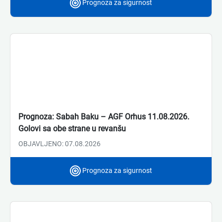
Prognoza za sigurnost
Prognoza: Sabah Baku – AGF Orhus 11.08.2026.
Golovi sa obe strane u revanšu
OBJAVLJENO: 07.08.2026
Prognoza za sigurnost