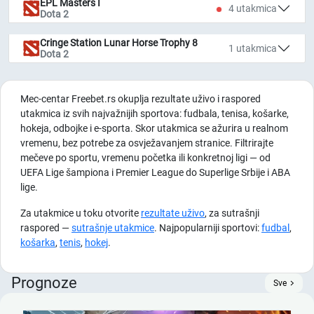
EPL Masters I
4 utakmica
Dota 2
Cringe Station Lunar Horse Trophy 8
1 utakmica
Dota 2
Mec-centar Freebet.rs okuplja rezultate uživo i raspored
utakmica iz svih najvažnijih sportova: fudbala, tenisa, košarke,
hokeja, odbojke i e-sporta. Skor utakmica se ažurira u realnom
vremenu, bez potrebe za osvježavanjem stranice. Filtrirajte
mečeve po sportu, vremenu početka ili konkretnoj ligi — od
UEFA Lige šampiona i Premier League do Superlige Srbije i ABA
lige.
Za utakmice u toku otvorite
rezultate uživo
, za sutrašnji
raspored —
sutrašnje utakmice
. Najpopularniji sportovi:
fudbal
,
košarka
,
tenis
,
hokej
.
Prognoze
Sve