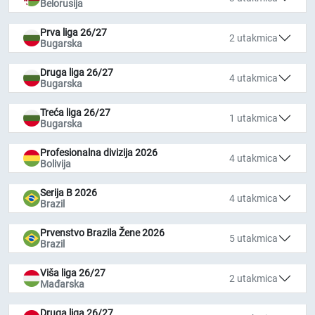
Belorusija
Prva liga 26/27
2 utakmica
Bugarska
Druga liga 26/27
4 utakmica
Bugarska
Treća liga 26/27
1 utakmica
Bugarska
Profesionalna divizija 2026
4 utakmica
Bolivija
Serija B 2026
4 utakmica
Brazil
Prvenstvo Brazila Žene 2026
5 utakmica
Brazil
Viša liga 26/27
2 utakmica
Mađarska
Druga liga 26/27