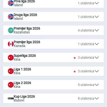
Prva liga 2026
1 utakmica
Island
Druga liga 2026
1 utakmica
Island
Premijer liga 2026
4 utakmica
Kazahstan
Premijer liga 2026
1 utakmica
Kanada
Superliga 2026
3 utakmica
Kina
Liga 1 2026
3 utakmica
Kina
Liga 2 2026
5 utakmica
Kina
Kup Lige 2026
8 utakmica
klubovi