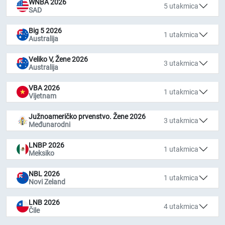
WNBA 2026
5 utakmica
SAD
Big 5 2026
1 utakmica
Australija
Veliko V, Žene 2026
3 utakmica
Australija
VBA 2026
1 utakmica
Vijetnam
Južnoameričko prvenstvo. Žene 2026
3 utakmica
Međunarodni
LNBP 2026
1 utakmica
Meksiko
NBL 2026
1 utakmica
Novi Zeland
LNB 2026
4 utakmica
Čile