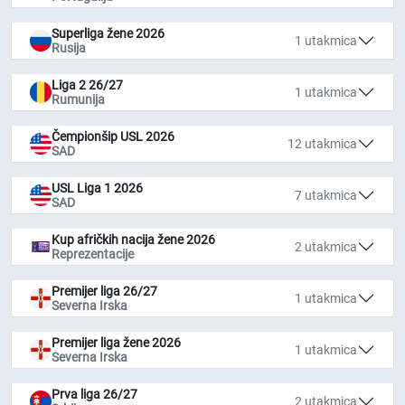
Superliga žene 2026
1 utakmica
Rusija
Liga 2 26/27
1 utakmica
Rumunija
Čempionšip USL 2026
12 utakmica
SAD
USL Liga 1 2026
7 utakmica
SAD
Kup afričkih nacija žene 2026
2 utakmica
Reprezentacije
Premijer liga 26/27
1 utakmica
Severna Irska
Premijer liga žene 2026
1 utakmica
Severna Irska
Prva liga 26/27
2 utakmica