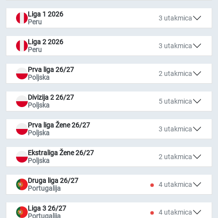
Liga 1 2026
3 utakmica
Peru
Liga 2 2026
3 utakmica
Peru
Prva liga 26/27
2 utakmica
Poljska
Divizija 2 26/27
5 utakmica
Poljska
Prva liga Žene 26/27
3 utakmica
Poljska
Ekstraliga Žene 26/27
2 utakmica
Poljska
Druga liga 26/27
4 utakmica
Portugalija
Liga 3 26/27
4 utakmica
Portugalija