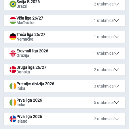
Serija B 2026
2 utakmica
Brazil
Viša liga 26/27
1 utakmica
Mađarska
Treća liga 26/27
1 utakmica
Nemačka
Erovnuli liga 2026
1 utakmica
Gruzija
Druga liga 26/27
2 utakmica
Danska
Premijer divizija 2026
3 utakmica
Irska
Prva liga 2026
5 utakmica
Irska
Prva liga 2026
2 utakmica
Island