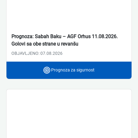
Prognoza: Sabah Baku – AGF Orhus 11.08.2026.
Golovi sa obe strane u revanšu
OBJAVLJENO: 07.08.2026
Prognoza za sigurnost