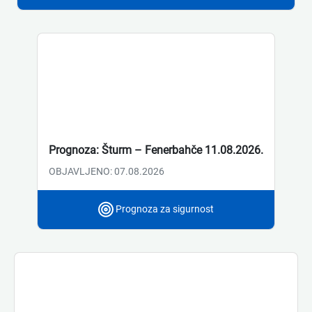
Prognoza: Šturm – Fenerbahče 11.08.2026.
OBJAVLJENO: 07.08.2026
Prognoza za sigurnost