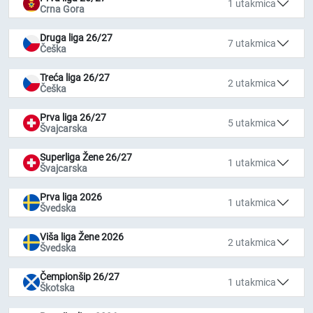
1 utakmica
Crna Gora
Druga liga 26/27
7 utakmica
Češka
Treća liga 26/27
2 utakmica
Češka
Prva liga 26/27
5 utakmica
Švajcarska
Superliga Žene 26/27
1 utakmica
Švajcarska
Prva liga 2026
1 utakmica
Švedska
Viša liga Žene 2026
2 utakmica
Švedska
Čempionšip 26/27
1 utakmica
Škotska