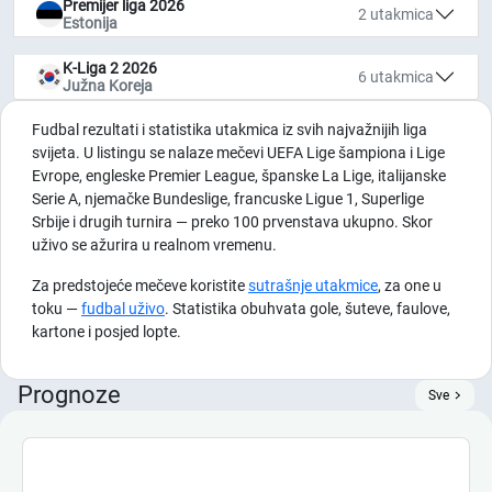
Premijer liga 2026
2 utakmica
Estonija
K-Liga 2 2026
6 utakmica
Južna Koreja
Fudbal rezultati i statistika utakmica iz svih najvažnijih liga
svijeta. U listingu se nalaze mečevi UEFA Lige šampiona i Lige
Evrope, engleske Premier League, španske La Lige, italijanske
Serie A, njemačke Bundeslige, francuske Ligue 1, Superlige
Srbije i drugih turnira — preko 100 prvenstava ukupno. Skor
uživo se ažurira u realnom vremenu.
Za predstojeće mečeve koristite
sutrašnje utakmice
, za one u
toku —
fudbal uživo
. Statistika obuhvata gole, šuteve, faulove,
kartone i posjed lopte.
Prognoze
Sve