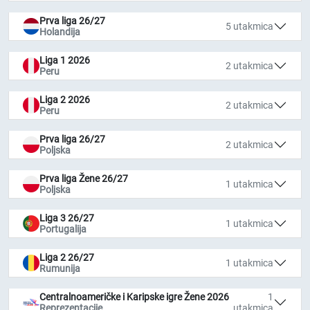
Prva liga 26/27
5 utakmica
Holandija
Liga 1 2026
2 utakmica
Peru
Liga 2 2026
2 utakmica
Peru
Prva liga 26/27
2 utakmica
Poljska
Prva liga Žene 26/27
1 utakmica
Poljska
Liga 3 26/27
1 utakmica
Portugalija
Liga 2 26/27
1 utakmica
Rumunija
Centralnoameričke i Karipske igre Žene 2026
1
Reprezentacije
utakmica