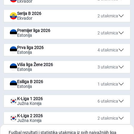
Ekvador
Serija B 2026
2 utakmica
Ekvador
Premijer liga 2026
2 utakmica
Estonija
Prva liga 2026
4 utakmica
Estonija
Viša liga Žene 2026
3 utakmica
Estonija
Esiliga B 2026
1 utakmica
Estonija
K-Liga 1 2026
6 utakmica
Južna Koreja
K-Liga 2 2026
2 utakmica
Južna Koreja
Fudbal rezultati i statistika utakmica iz svih najvažnijih liga