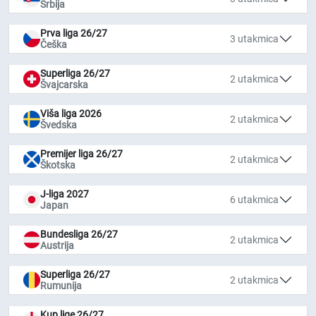
Srbija
Prva liga 26/27
3 utakmica
Češka
Superliga 26/27
2 utakmica
Švajcarska
Viša liga 2026
2 utakmica
Švedska
Premijer liga 26/27
2 utakmica
Škotska
J-liga 2027
6 utakmica
Japan
Bundesliga 26/27
2 utakmica
Austrija
Superliga 26/27
2 utakmica
Rumunija
Kup lige 26/27