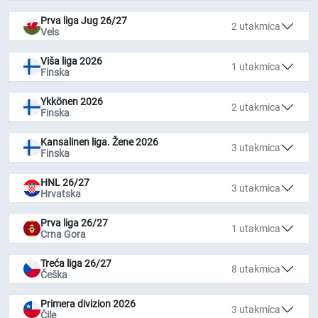
Prva liga Jug 26/27
2 utakmica
Vels
Viša liga 2026
1 utakmica
Finska
Ykkönen 2026
2 utakmica
Finska
Kansalinen liga. Žene 2026
3 utakmica
Finska
HNL 26/27
3 utakmica
Hrvatska
Prva liga 26/27
1 utakmica
Crna Gora
Treća liga 26/27
8 utakmica
Češka
Primera divizion 2026
3 utakmica
Čile