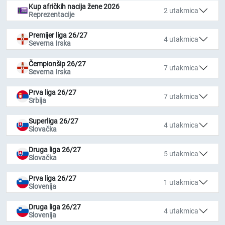
Kup afričkih nacija žene 2026
2 utakmica
Reprezentacije
Premijer liga 26/27
4 utakmica
Severna Irska
Čempionšip 26/27
7 utakmica
Severna Irska
Prva liga 26/27
7 utakmica
Srbija
Superliga 26/27
4 utakmica
Slovačka
Druga liga 26/27
5 utakmica
Slovačka
Prva liga 26/27
1 utakmica
Slovenija
Druga liga 26/27
4 utakmica
Slovenija