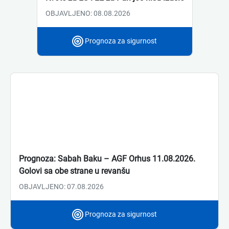
OBJAVLJENO: 08.08.2026
Prognoza za sigurnost
Prognoza: Sabah Baku – AGF Orhus 11.08.2026.
Golovi sa obe strane u revanšu
OBJAVLJENO: 07.08.2026
Prognoza za sigurnost