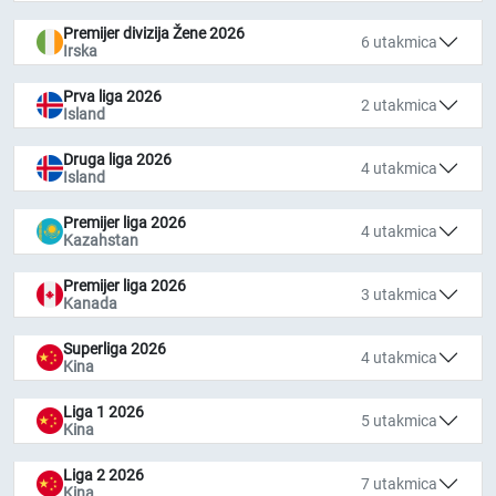
Premijer divizija Žene 2026
6 utakmica
Irska
Prva liga 2026
2 utakmica
Island
Druga liga 2026
4 utakmica
Island
Premijer liga 2026
4 utakmica
Kazahstan
Premijer liga 2026
3 utakmica
Kanada
Superliga 2026
4 utakmica
Kina
Liga 1 2026
5 utakmica
Kina
Liga 2 2026
7 utakmica
Kina