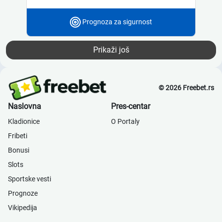
Prognoza za sigurnost
Prikaži još
© 2026 Freebet.rs
Naslovna
Pres-centar
Kladionice
О Portaly
Fribeti
Bonusi
Slots
Sportske vesti
Prognoze
Vikipedija