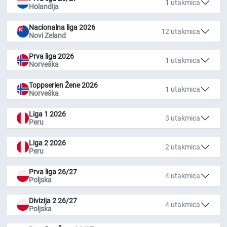
1 utakmica
Holandija
Nacionalna liga 2026
12 utakmica
Novi Zeland
Prva liga 2026
1 utakmica
Norveška
Toppserien Žene 2026
1 utakmica
Norveška
Liga 1 2026
3 utakmica
Peru
Liga 2 2026
2 utakmica
Peru
Prva liga 26/27
4 utakmica
Poljska
Divizija 2 26/27
4 utakmica
Poljska