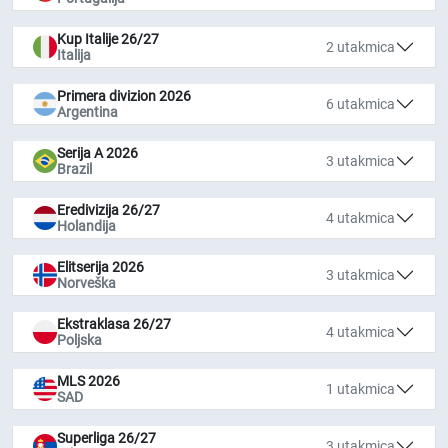
Kup Italije 26/27
2 utakmica
Italija
Primera divizion 2026
6 utakmica
Argentina
Serija A 2026
3 utakmica
Brazil
Eredivizija 26/27
4 utakmica
Holandija
Elitserija 2026
3 utakmica
Norveška
Ekstraklasa 26/27
4 utakmica
Poljska
MLS 2026
1 utakmica
SAD
Superliga 26/27
3 utakmica