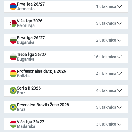
Prva liga 26/27
1 utakmica
Jermenija
Viša liga 2026
3 utakmica
Belorusija
Prva liga 26/27
2 utakmica
Bugarska
Treća liga 26/27
16 utakmica
Bugarska
Profesionalna divizija 2026
4 utakmica
Bolivija
Serija B 2026
4 utakmica
Brazil
Prvenstvo Brazila Žene 2026
3 utakmica
Brazil
Viša liga 26/27
3 utakmica
Mađarska