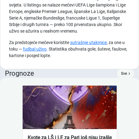
svijeta. U listingu se nalaze mečevi UEFA Lige šampiona i Lige
Evrope, engleske Premier League, španske La Lige, italijanske
Serie A, njemačke Bundeslige, francuske Ligue 1, Superlige
Srbije i drugih turnira — preko 100 prvenstava ukupno. Skor
uživo se ažurira u realnom vremenu.
Za predstojeće mečeve koristite
sutrašnje utakmice
, za one u
toku —
fudbal uživo
. Statistika obuhvata gole, šuteve, faulove,
kartone i posjed lopte.
Prognoze
Sve
Kvote za LŠ i LE za Pari još nisu izašle