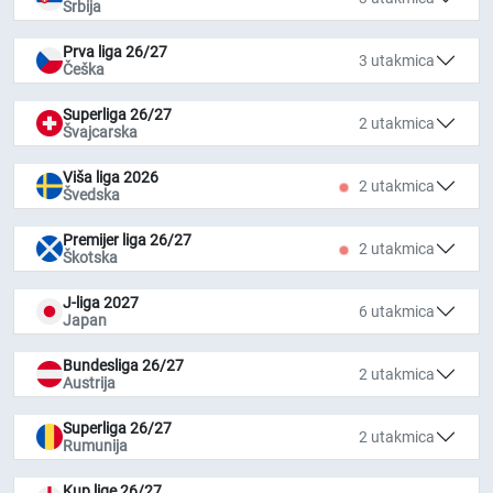
Srbija
Prva liga 26/27
3 utakmica
Češka
Superliga 26/27
2 utakmica
Švajcarska
Viša liga 2026
2 utakmica
Švedska
Premijer liga 26/27
2 utakmica
Škotska
J-liga 2027
6 utakmica
Japan
Bundesliga 26/27
2 utakmica
Austrija
Superliga 26/27
2 utakmica
Rumunija
Kup lige 26/27