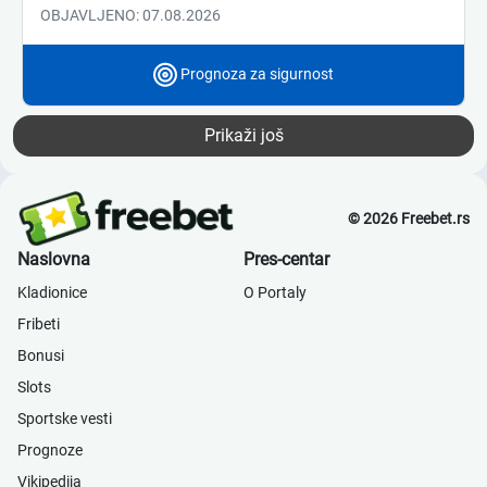
OBJAVLJENO: 07.08.2026
Prognoza za sigurnost
Prikaži još
© 2026 Freebet.rs
Naslovna
Pres-centar
Kladionice
О Portaly
Fribeti
Bonusi
Slots
Sportske vesti
Prognoze
Vikipedija