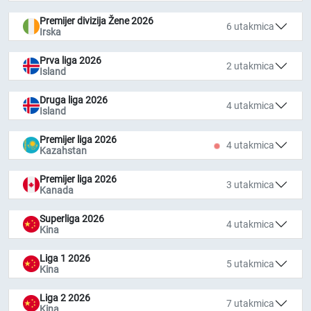
Premijer divizija Žene 2026
6 utakmica
Irska
Prva liga 2026
2 utakmica
Island
Druga liga 2026
4 utakmica
Island
Premijer liga 2026
4 utakmica
Kazahstan
Premijer liga 2026
3 utakmica
Kanada
Superliga 2026
4 utakmica
Kina
Liga 1 2026
5 utakmica
Kina
Liga 2 2026
7 utakmica
Kina