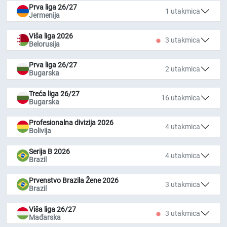
Prva liga 26/27
1 utakmica
Jermenija
Viša liga 2026
3 utakmica
Belorusija
Prva liga 26/27
2 utakmica
Bugarska
Treća liga 26/27
16 utakmica
Bugarska
Profesionalna divizija 2026
4 utakmica
Bolivija
Serija B 2026
4 utakmica
Brazil
Prvenstvo Brazila Žene 2026
3 utakmica
Brazil
Viša liga 26/27
3 utakmica
Mađarska