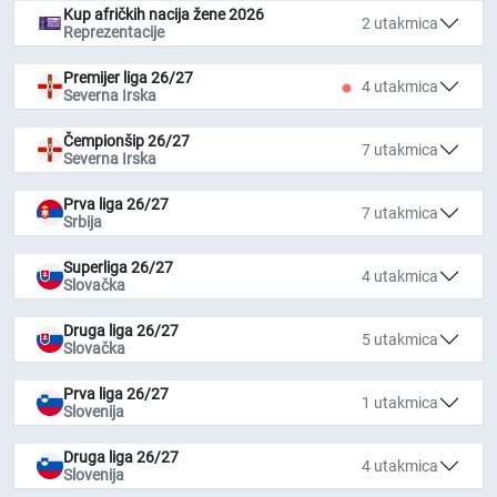
Kup afričkih nacija žene 2026
2 utakmica
Reprezentacije
Premijer liga 26/27
4 utakmica
Severna Irska
Čempionšip 26/27
7 utakmica
Severna Irska
Prva liga 26/27
7 utakmica
Srbija
Superliga 26/27
4 utakmica
Slovačka
Druga liga 26/27
5 utakmica
Slovačka
Prva liga 26/27
1 utakmica
Slovenija
Druga liga 26/27
4 utakmica
Slovenija