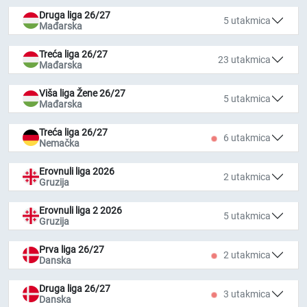
Druga liga 26/27
5 utakmica
Mađarska
Treća liga 26/27
23 utakmica
Mađarska
Viša liga Žene 26/27
5 utakmica
Mađarska
Treća liga 26/27
6 utakmica
Nemačka
Erovnuli liga 2026
2 utakmica
Gruzija
Erovnuli liga 2 2026
5 utakmica
Gruzija
Prva liga 26/27
2 utakmica
Danska
Druga liga 26/27
3 utakmica
Danska