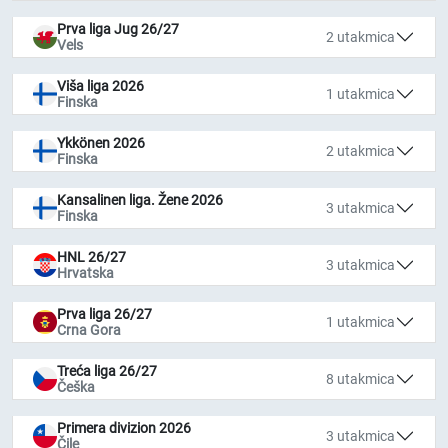
Prva liga Jug 26/27
2 utakmica
Vels
Viša liga 2026
1 utakmica
Finska
Ykkönen 2026
2 utakmica
Finska
Kansalinen liga. Žene 2026
3 utakmica
Finska
HNL 26/27
3 utakmica
Hrvatska
Prva liga 26/27
1 utakmica
Crna Gora
Treća liga 26/27
8 utakmica
Češka
Primera divizion 2026
3 utakmica
Čile