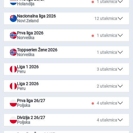
1 utakmica
Holandija
Nacionalna liga 2026
12 utakmica
Novi Zeland
Prva liga 2026
1 utakmica
Norveška
Toppserien Žene 2026
1 utakmica
Norveška
Liga 1 2026
3 utakmica
Peru
Liga 2 2026
2 utakmica
Peru
Prva liga 26/27
4 utakmica
Poljska
Divizija 2 26/27
4 utakmica
Poljska