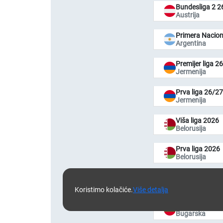
Bundesliga 2 2
Austrija
Primera Nacion
Argentina
Premijer liga 2
Jermenija
Prva liga 26/27
Jermenija
Viša liga 2026
Belorusija
Prva liga 2026
Belorusija
Prva liga 26/27
Bugarska
Koristimo kolačiće.
Više detalja
Druga liga 26/
Bugarska