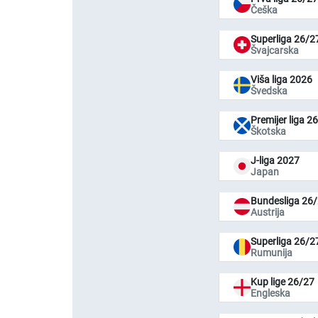
Češka
Superliga 26/2
Švajcarska
Viša liga 2026
Švedska
Premijer liga 2
Škotska
J-liga 2027
Japan
Bundesliga 26
Austrija
Superliga 26/2
Rumunija
Kup lige 26/27
Engleska