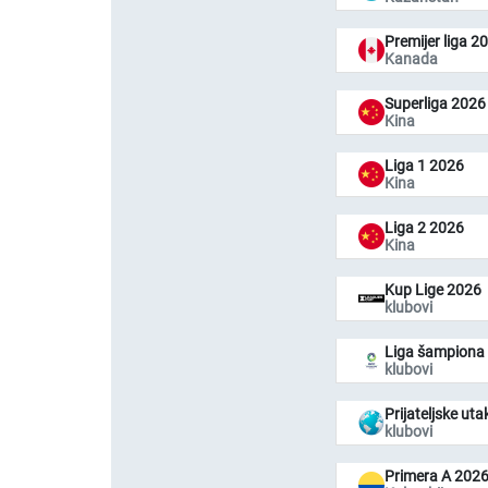
Premijer liga 2
Kanada
Superliga 2026
Kina
Liga 1 2026
Kina
Liga 2 2026
Kina
Kup Lige 2026
klubovi
Liga šampiona
klubovi
Prijateljske ut
klubovi
Primera A 202