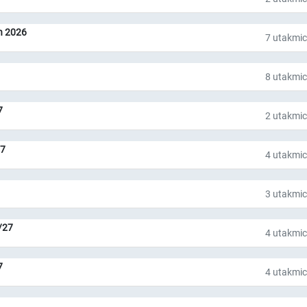
on 2026
7 utakmi
8 utakmi
7
2 utakmi
27
4 utakmi
3 utakmi
/27
4 utakmi
7
4 utakmi