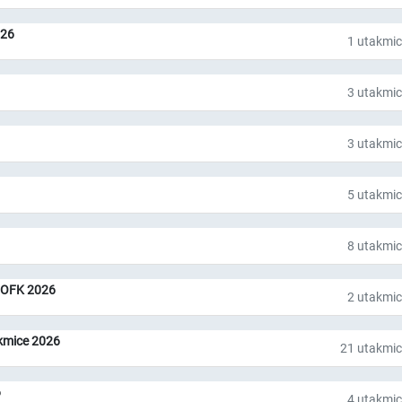
026
1 utakmi
3 utakmi
3 utakmi
5 utakmi
8 utakmi
 OFK 2026
2 utakmi
akmice 2026
21 utakmi
6
4 utakmi