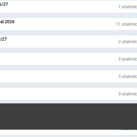
6/27
1 utakmi
al 2026
11 utakmi
6/27
2 utakmi
3 utakmi
3 utakmi
3 utakmi
2 utakmi
27
4 utakmi