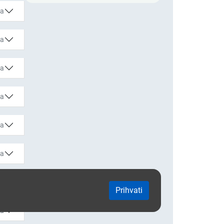
ca
ca
ca
ca
ca
ca
ca
Prihvati
ca