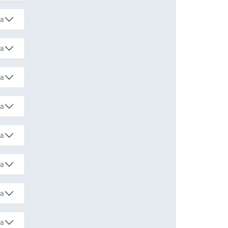
ca
ca
ca
ca
ca
ca
ca
ca