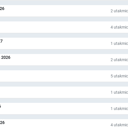
026
2 utakmi
4 utakmi
27
1 utakmi
ja 2026
2 utakmi
5 utakmi
1 utakmi
6
1 utakmi
026
4 utakmi