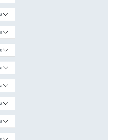
ca
ca
ca
ca
ca
ca
ca
ca