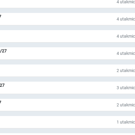
4 utakmi
7
4 utakmi
4 utakmi
6/27
4 utakmi
2 utakmi
/27
3 utakmi
7
2 utakmi
1 utakmi