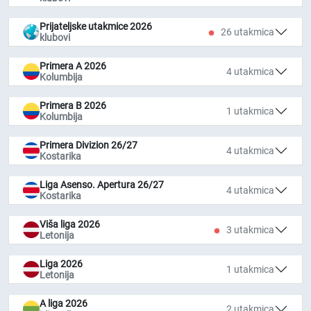
Prijateljske utakmice 2026
26 utakmica
klubovi
Primera A 2026
4 utakmica
Kolumbija
Primera B 2026
1 utakmica
Kolumbija
Primera Divizion 26/27
4 utakmica
Kostarika
Liga Asenso. Apertura 26/27
4 utakmica
Kostarika
Viša liga 2026
3 utakmica
Letonija
Liga 2026
1 utakmica
Letonija
A liga 2026
2 utakmica