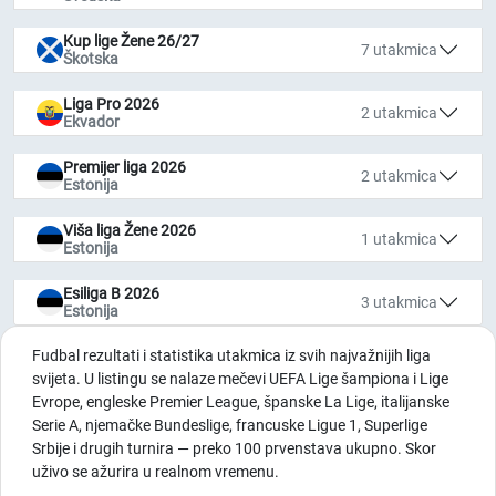
Kup lige Žene 26/27
7 utakmica
Škotska
Liga Pro 2026
2 utakmica
Ekvador
Premijer liga 2026
2 utakmica
Estonija
Viša liga Žene 2026
1 utakmica
Estonija
Esiliga B 2026
3 utakmica
Estonija
Fudbal rezultati i statistika utakmica iz svih najvažnijih liga
svijeta. U listingu se nalaze mečevi UEFA Lige šampiona i Lige
Evrope, engleske Premier League, španske La Lige, italijanske
Serie A, njemačke Bundeslige, francuske Ligue 1, Superlige
Srbije i drugih turnira — preko 100 prvenstava ukupno. Skor
uživo se ažurira u realnom vremenu.