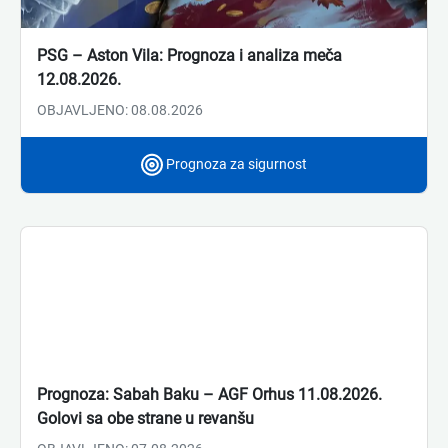
PSG – Aston Vila: Prognoza i analiza meča
12.08.2026.
OBJAVLJENO: 08.08.2026
Prognoza za sigurnost
Prognoza: Sabah Baku – AGF Orhus 11.08.2026.
Golovi sa obe strane u revanšu