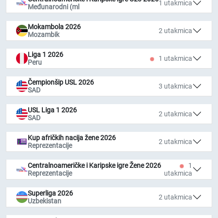
1 utakmica
Međunarodni (ml
Mokambola 2026
2 utakmica
Mozambik
Liga 1 2026
1 utakmica
Peru
Čempionšip USL 2026
3 utakmica
SAD
USL Liga 1 2026
2 utakmica
SAD
Kup afričkih nacija žene 2026
2 utakmica
Reprezentacije
Centralnoameričke i Karipske igre Žene 2026
1
Reprezentacije
utakmica
Superliga 2026
2 utakmica
Uzbekistan