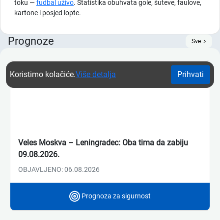
toku —
fudbal uživo
. Statistika obuhvata gole, šuteve, faulove,
kartone i posjed lopte.
Prognoze
Sve
Koristimo kolačiće.
Više detalja
Prihvati
Veles Moskva – Leningradec: Oba tima da zabiju
09.08.2026.
OBJAVLJENO: 06.08.2026
Prognoza za sigurnost