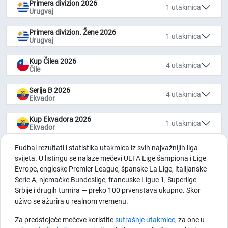
Primera divizion 2026
1 utakmica
Urugvaj
Primera divizion. Žene 2026
1 utakmica
Urugvaj
Kup Čilea 2026
4 utakmica
Čile
Serija B 2026
4 utakmica
Ekvador
Kup Ekvadora 2026
1 utakmica
Ekvador
Fudbal rezultati i statistika utakmica iz svih najvažnijih liga
svijeta. U listingu se nalaze mečevi UEFA Lige šampiona i Lige
Evrope, engleske Premier League, španske La Lige, italijanske
Serie A, njemačke Bundeslige, francuske Ligue 1, Superlige
Srbije i drugih turnira — preko 100 prvenstava ukupno. Skor
uživo se ažurira u realnom vremenu.
Za predstojeće mečeve koristite
sutrašnje utakmice
, za one u