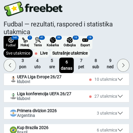
Fudbal — rezultati, raspored i statistika
utakmica
141
7
41
36
10
18
Fudbal
Hokej
Tenis
Košarka
Odbojka
Esport
Sve utakmice
Live
Sutrašnje utakmice
2
3
4
5
7
8
9
10
6
ned
pon
uto
sre
pet
sub
ned
pon
danas
UEFA Liga Evrope 26/27
10 utakmica
klubovi
Liga konferencija UEFA 26/27
27 utakmica
klubovi
Primera divizion 2026
3 utakmica
Argentina
Kup Brazila 2026
6 utakmica
Brazil