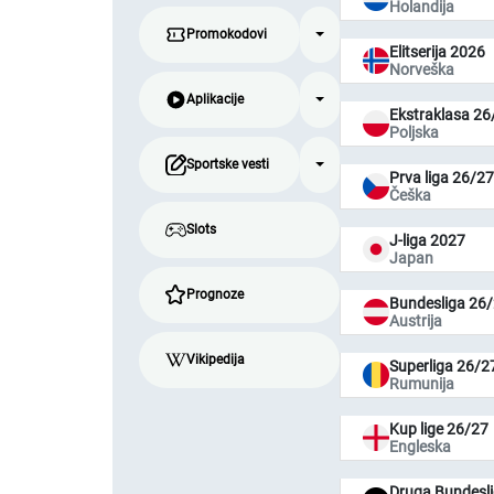
Holandija
Promokodovi
Elitserija 2026
Norveška
Aplikacije
Ekstraklasa 26
Poljska
Sportske vesti
Prva liga 26/27
Češka
Slots
J-liga 2027
Japan
Prognoze
Bundesliga 26
Austrija
Vikipedija
Superliga 26/2
Rumunija
Kup lige 26/27
Engleska
Druga Bundesl