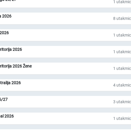
1 utakmi
a 2026
8 utakmi
 2026
1 utakmi
itorija 2026
1 utakmi
ritorija 2026 Žene
1 utakmi
ralija 2026
4 utakmi
6/27
3 utakmi
al 2026
1 utakmi