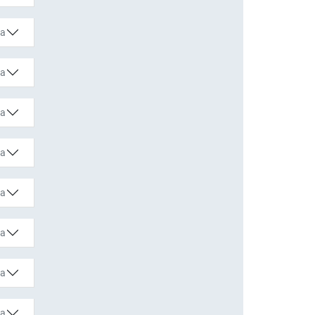
ca
ca
ca
ca
ca
ca
ca
ca