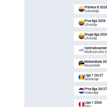
Primera B 202
Kolumbija
Prva liga 2026
Litvanija
Druga liga 202
Litvanija
Centralnoameri
Međunarodni (
Mokambola 20
Mozambik
Liga 1 26/27
Moldavija
Prva liga 26/27
Holandija
Liga 1 2026
Peru