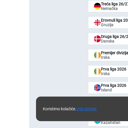
Treća liga 26/2
Nemačka
Erovnuli liga 2
Gruzija
Druga liga 26/
Danska
Premijer divizi
Irska
Prva liga 2026
Irska
Prva liga 2026
Island
Viša liga Žene 
Island
Koristimo kolačiće.
Više detalja
Prva liga 2026
Kazahstan