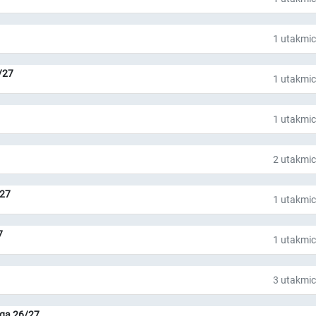
1 utakmi
/27
1 utakmi
1 utakmi
2 utakmi
/27
1 utakmi
7
1 utakmi
3 utakmi
iga 26/27