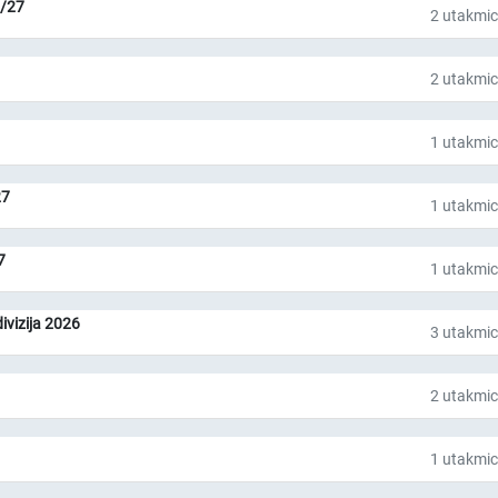
6/27
2 utakmi
2 utakmi
1 utakmi
27
1 utakmi
7
1 utakmi
ivizija 2026
3 utakmi
2 utakmi
1 utakmi