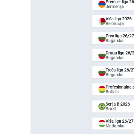
Premijer liga 2
Jermenija
Viša liga 2026
Belorusija
Prva liga 26/27
Bugarska
Druga liga 26/
Bugarska
Treća liga 26/2
Bugarska
Profesionalna d
Bolivija
Serija B 2026
Brazil
Viša liga 26/27
Mađarska