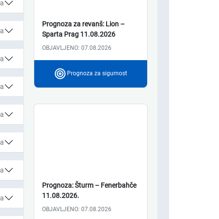
ca
Prognoza za revanš: Lion –
ca
Sparta Prag 11.08.2026
OBJAVLJENO: 07.08.2026
ca
Prognoza za sigurnost
ca
ca
ca
ca
Prognoza: Šturm – Fenerbahče
11.08.2026.
ca
OBJAVLJENO: 07.08.2026