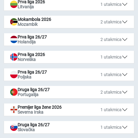
Prva liga 2026
1 utakmica
Litvanija
Mokambola 2026
2 utakmica
Mozambik
Prva liga 26/27
2 utakmica
Holandija
Prva liga 2026
1 utakmica
Norveška
Prva liga 26/27
1 utakmica
Poljska
Druga liga 26/27
2 utakmica
Portugalija
Premijer liga žene 2026
1 utakmica
Severna Irska
Druga liga 26/27
1 utakmica
Slovačka