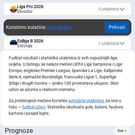
Liga Pro 2026
3 utakmica
Ekvador
Prva liga 2026
1 utakmica
Koristimo kolačiće.
Više detalja
Prihvati
Estonija
Esiliga B 2026
1 utakmica
Estonija
Fudbal rezultati i statistika utakmica iz svih najvažnijih liga
svijeta. U listingu se nalaze mečevi UEFA Lige šampiona i Lige
Evrope, engleske Premier League, španske La Lige, italijanske
Serie A, njemačke Bundeslige, francuske Ligue 1, Superlige
Srbije i drugih turnira — preko 100 prvenstava ukupno. Skor
uživo se ažurira u realnom vremenu.
Za predstojeće mečeve koristite
sutrašnje utakmice
, za one u
toku —
fudbal uživo
. Statistika obuhvata gole, šuteve, faulove,
kartone i posjed lopte.
Prognoze
Sve