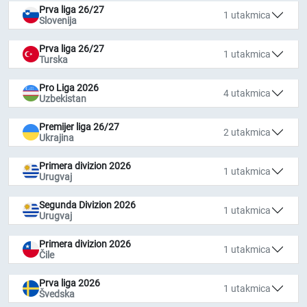
Prva liga 26/27
1 utakmica
Slovenija
Prva liga 26/27
1 utakmica
Turska
Pro Liga 2026
4 utakmica
Uzbekistan
Premijer liga 26/27
2 utakmica
Ukrajina
Primera divizion 2026
1 utakmica
Urugvaj
Segunda Divizion 2026
1 utakmica
Urugvaj
Primera divizion 2026
1 utakmica
Čile
Prva liga 2026
1 utakmica
Švedska