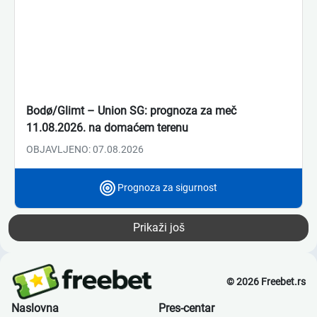
Bodø/Glimt – Union SG: prognoza za meč
11.08.2026. na domaćem terenu
OBJAVLJENO: 07.08.2026
Prognoza za sigurnost
Prikaži još
© 2026 Freebet.rs
Naslovna
Pres-centar