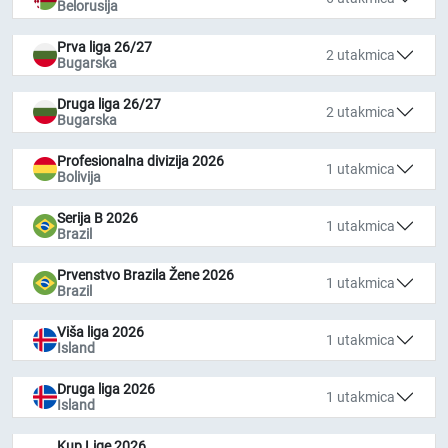
Belorusija
Prva liga 26/27
2 utakmica
Bugarska
Druga liga 26/27
2 utakmica
Bugarska
Profesionalna divizija 2026
1 utakmica
Bolivija
Serija B 2026
1 utakmica
Brazil
Prvenstvo Brazila Žene 2026
1 utakmica
Brazil
Viša liga 2026
1 utakmica
Island
Druga liga 2026
1 utakmica
Island
Kup Lige 2026