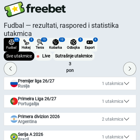
Fudbal — rezultati, raspored i statistika
utakmica
84
3
13
12
5
6
Fudbal
Hokej
Tenis
Košarka
Odbojka
Esport
Sve utakmice
Live
Sutrašnje utakmice
3
pon
Premijer liga 26/27
1 utakmica
Rusija
Primeira Liga 26/27
1 utakmica
Portugalija
Primera divizion 2026
2 utakmica
Argentina
Serija A 2026
1 utakmica
Brazil